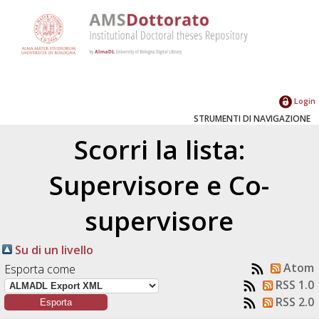
Login
STRUMENTI DI NAVIGAZIONE
Scorri la lista:
Supervisore e Co-
supervisore
Su di un livello
Atom
Esporta come
RSS 1.0
RSS 2.0