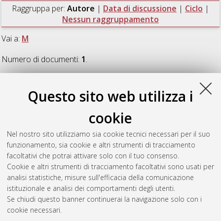
Raggruppa per:
Autore
|
Data di discussione
|
Ciclo
|
Nessun raggruppamento
Vai a:
M
Numero di documenti:
1
.
M
Questo sito web utilizza i
cookie
Marzocchi, Ettore
(2009)
Luminescent Systems for Genomics
and Proteomics
, [Dissertation thesis], Alma Mater Studiorum
Nel nostro sito utilizziamo sia cookie tecnici necessari per il suo
Università di Bologna. Dottorato di ricerca in
Scienze
funzionamento, sia cookie e altri strumenti di tracciamento
chimiche
, 21 Ciclo.
facoltativi che potrai attivare solo con il tuo consenso.
Cookie e altri strumenti di tracciamento facoltativi sono usati per
Questa lista e' stata generata il
Thu Aug 6 20:46:33 2026
analisi statistiche, misure sull'efficacia della comunicazione
CEST
.
istituzionale e analisi dei comportamenti degli utenti.
Se chiudi questo banner continuerai la navigazione solo con i
cookie necessari.
Atom