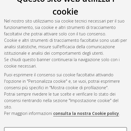
modelling of porous materials: the Cell Method for
cookie
poroelasticity and the case of inclusions
, [Dissertation thesis],
Alma Mater Studiorum Università di Bologna. Dottorato di
Nel nostro sito utilizziamo sia cookie tecnici necessari per il suo
ricerca in
Meccanica applicata
, 21 Ciclo. DOI
funzionamento, sia cookie e altri strumenti di tracciamento
10.6092/unibo/amsdottorato/1586.
facoltativi che potrai attivare solo con il tuo consenso.
Cookie e altri strumenti di tracciamento facoltativi sono usati per
Questa lista e' stata generata il
Thu Aug 6 20:48:51 2026
analisi statistiche, misure sull'efficacia della comunicazione
CEST
.
istituzionale e analisi dei comportamenti degli utenti.
Se chiudi questo banner continuerai la navigazione solo con i
cookie necessari.
Atom
Puoi esprimere il consenso sui cookie facoltativi attivando
Rss 1.0
l'opzione in "Personalizza cookie" e, se vuoi, potrai esprimere
consensi più specifici in "Mostra cookie di profilazione".
Rss 2.0
Potrai sempre rivedere le tue scelte e verificare lo stato dei
consensi rientrando nella sezione "Impostazione cookie" del
sito.
AMS Dottorato
Per maggiori informazioni
consulta la nostra Cookie policy
.
ISSN: 2038-7946
Servizio implementato e gestito da
AlmaDL
Impostazioni Cookie
COOKIE DI PROFILAZIONE -