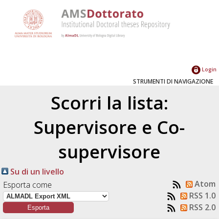
Login
STRUMENTI DI NAVIGAZIONE
Scorri la lista:
Supervisore e Co-
supervisore
Su di un livello
Atom
Esporta come
RSS 1.0
RSS 2.0