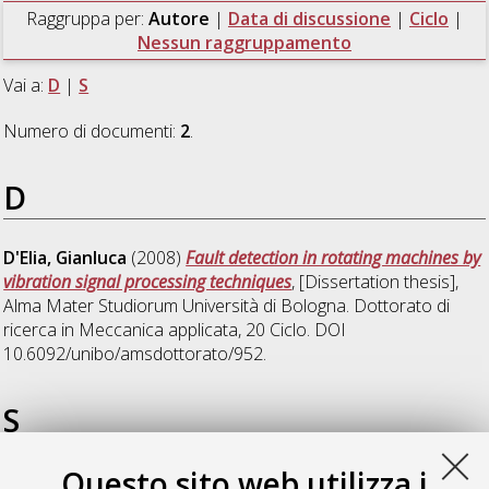
Raggruppa per:
Autore
|
Data di discussione
|
Ciclo
|
Nessun raggruppamento
Vai a:
D
|
S
Numero di documenti:
2
.
D
D'Elia, Gianluca
(2008)
Fault detection in rotating machines by
vibration signal processing techniques
, [Dissertation thesis],
Alma Mater Studiorum Università di Bologna. Dottorato di
ricerca in
Meccanica applicata
, 20 Ciclo. DOI
10.6092/unibo/amsdottorato/952.
S
Questo sito web utilizza i
Seppi, Marco
(2009)
Numerical and analytical vibro-acoustic