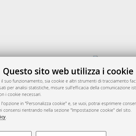
Gestione del documento:
Questo sito web utilizza i cookie
 il suo funzionamento, sia cookie e altri strumenti di tracciamento faco
rato
ati per analisi statistiche, misure sull'efficacia della comunicazione is
-7946
on i cookie necessari.
mplementato e gestito da
AlmaDL
 l'opzione in "Personalizza cookie" e, se vuoi, potrai esprimere consens
ni Cookie
dei consensi rientrando nella sezione "Impostazione cookie" del sito.
 sulla privacy
icy
.
d’uso del sito
COOKIE TECNICI - NECES