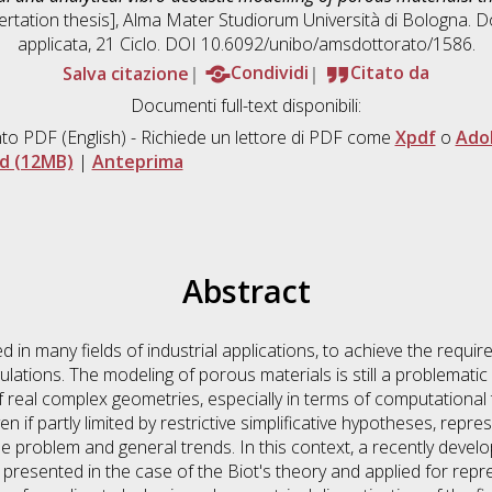
sertation thesis], Alma Mater Studiorum Università di Bologna. D
applicata
, 21 Ciclo. DOI 10.6092/unibo/amsdottorato/1586.
Salva citazione
Condividi
Citato da
Documenti full-text disponibili:
to PDF
(English) - Richiede un lettore di PDF come
Xpdf
o
Ado
d (12MB)
|
Anteprima
Abstract
 in many fields of industrial applications, to achieve the requir
lations. The modeling of porous materials is still a problematic
f real complex geometries, especially in terms of computational
n if partly limited by restrictive simplificative hypotheses, repr
the problem and general trends. In this context, a recently deve
s presented in the case of the Biot's theory and applied for repr