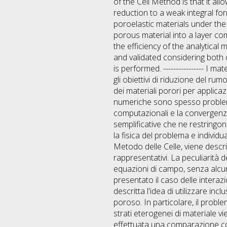
of the Cell Method is that it all
reduction to a weak integral fo
poroelastic materials under the
porous material into a layer com
the efficiency of the analytica
and validated considering both
is performed. ---------------- I m
gli obiettivi di riduzione del r
dei materiali porori per applica
numeriche sono spesso problemat
computazionali e la convergenza.
semplificative che ne restringo
la fisica del problema e indivi
Metodo delle Celle, viene descri
rappresentativi. La peculiarità 
equazioni di campo, senza alcun
presentato il caso delle interazi
descritta l'idea di utilizzare in
poroso. In particolare, il proble
strati eterogenei di materiale v
effettuata una comparazione co