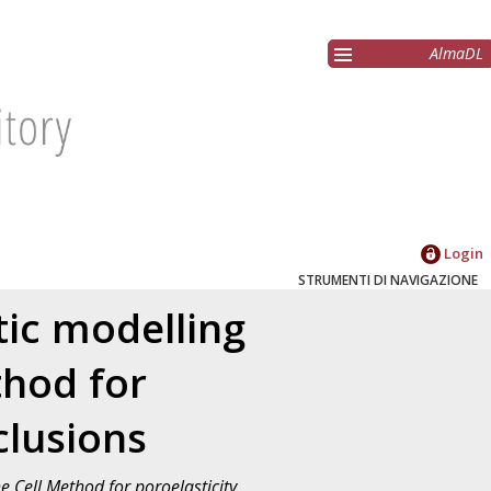
AlmaDL
Login
STRUMENTI DI NAVIGAZIONE
tic modelling
thod for
clusions
e Cell Method for poroelasticity