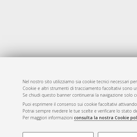
Nel nostro sito utilizziamo sia cookie tecnici necessari per
AMS Dotto
Atom
Cookie e altri strumenti di tracciamento facoltativi sono us
ISSN: 2038
Se chiudi questo banner continuerai la navigazione solo c
Rss 1.0
Servizio i
Puoi esprimere il consenso sui cookie facoltativi attivando
Rss 2.0
Impostazio
Potrai sempre rivedere le tue scelte e verificare lo stato 
Informativa
Per maggiori informazioni
consulta la nostra Cookie pol
Condizioni 
COOKIE DI PROFILAZIONE - FACOLTATIVI