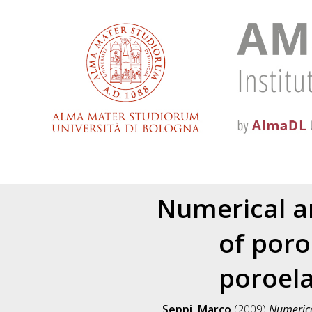
Numerical an
of poro
poroela
Seppi, Marco
(2009)
Numerical