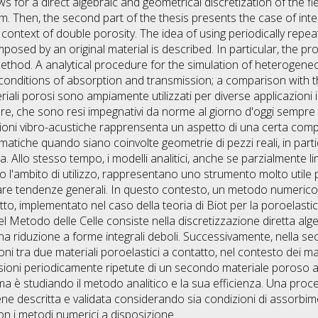
ows for a direct algebraic and geometrical discretization of the f
rm. Then, the second part of the thesis presents the case of in
 context of double porosity. The idea of using periodically repe
posed by an original material is described. In particular, the p
l method. A analytical procedure for the simulation of heterogen
 conditions of absorption and transmission; a comparison with 
ateriali porosi sono ampiamente utilizzati per diverse applicazioni i
umore, che sono resi impegnativi da norme al giorno d'oggi sempre
zioni vibro-acustiche rapprensenta un aspetto di una certa compl
iche quando siano coinvolte geometrie di pezzi reali, in partic
 Allo stesso tempo, i modelli analitici, anche se parzialmente lim
no l'ambito di utilizzo, rappresentano uno strumento molto uti
duare tendenze generali. In questo contesto, un metodo numerico
tto, implementato nel caso della teoria di Biot per la poroelastic
del Metodo delle Celle consiste nella discretizzazione diretta alg
a riduzione a forme integrali deboli. Successivamente, nella sec
oni tra due materiali poroelastici a contatto, nel contesto dei ma
clusioni periodicamente ripetute di un secondo materiale poroso al
ma è studiando il metodo analitico e la sua efficienza. Una proced
iene descritta e validata considerando sia condizioni di assorbim
n i metodi numerici a disposizione.