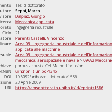
umento
Tesi di dottorato
utore
Seppi, Marco
visore
Dalpiaz, Giorgio
icerca
Meccanica applicata
torato
Ingegneria industriale
Ciclo
21
natore
Parenti Castelli, Vincenzo
linare
Area 09 - Ingegneria industriale e dell'informazio
applicata alle macchine
rsuale
Area 09 - Ingegneria industriale e dell'informazio
meccanica, aerospaziale e navale
>
09/A2 Meccanic
chiave
porous acoustic Cell Method inclusion
N:NBN
urn:nbn:it:unibo-1345
DOI
10.6092/unibo/amsdottorato/1586
ssione
23 Aprile 2009
URI
https://amsdottorato.unibo.it/id/eprint/1586