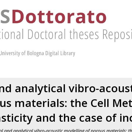
d analytical vibro-acous
us materials: the Cell Me
sticity and the case of in
 and analytical vibro-acoustic modelling of porous materials: th