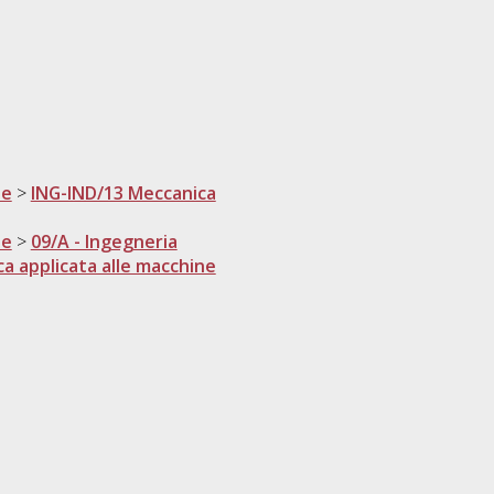
ne
>
ING-IND/13 Meccanica
ne
>
09/A - Ingegneria
a applicata alle macchine