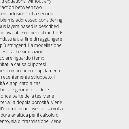
ield equations, without any
teraction between two
ated inclusions of a second
roblem is addressed considering
eous layers based is described
the available numerical methods
ndustriali, al fine di raggiungere
 più stringenti. La modellazione
essità. Le simulazioni
olare riguardo i tempi
itati a causa di ipotesi
le per comprendere rapidamente
 recentemente sviluppato, il
ità e applicato a casi
ebrica e geometrica delle
onda parte della tesi viene
teriali a doppia porosità. Viene
l'interno di un layer a sua volta
ura analitica per il calcolo di
ento, sia di trasmissione; viene