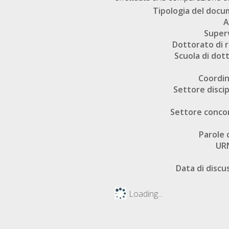
Tipologia del doc
A
Super
Dottorato di r
Scuola di dot
Coordi
Settore discip
Settore conco
Parole 
UR
Data di discu
Loading...