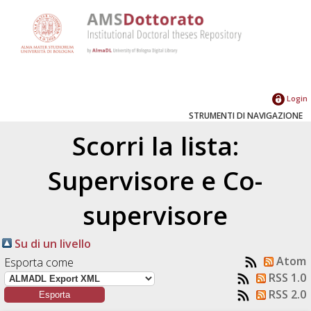
Login
STRUMENTI DI NAVIGAZIONE
Scorri la lista:
Supervisore e Co-
supervisore
Su di un livello
Atom
Esporta come
RSS 1.0
RSS 2.0