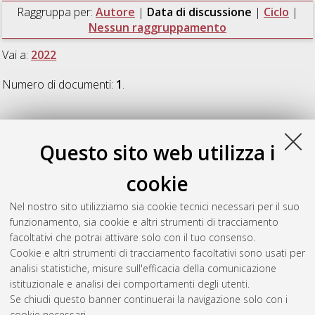
Raggruppa per:
Autore
|
Data di discussione
|
Ciclo
|
Nessun raggruppamento
Vai a:
2022
Numero di documenti:
1
.
2022
Questo sito web utilizza i
Zanichelli, Riccardo
(2022)
Aristotle’s modal syllogistic and
cookie
first-order modal logic
, [Dissertation thesis], Alma Mater
Studiorum Università di Bologna. Dottorato di ricerca in
Nel nostro sito utilizziamo sia cookie tecnici necessari per il suo
Philosophy, science, cognition, and semiotics (pscs)
, 34 Ciclo.
funzionamento, sia cookie e altri strumenti di tracciamento
DOI 10.48676/unibo/amsdottorato/10396.
facoltativi che potrai attivare solo con il tuo consenso.
Cookie e altri strumenti di tracciamento facoltativi sono usati per
Questa lista e' stata generata il
Sun Aug 9 20:46:29 2026
analisi statistiche, misure sull'efficacia della comunicazione
CEST
.
istituzionale e analisi dei comportamenti degli utenti.
Se chiudi questo banner continuerai la navigazione solo con i
cookie necessari.