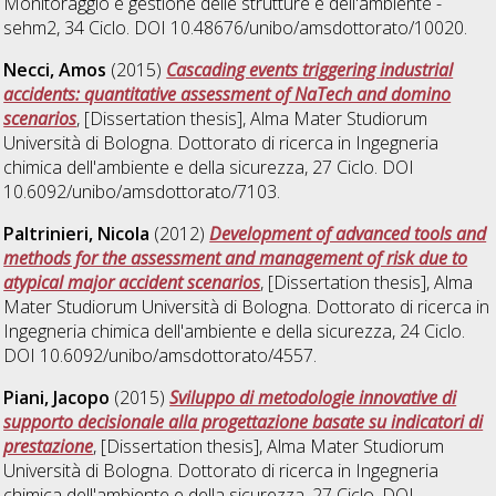
Monitoraggio e gestione delle strutture e dell'ambiente -
sehm2
, 34 Ciclo. DOI 10.48676/unibo/amsdottorato/10020.
Necci, Amos
(2015)
Cascading events triggering industrial
accidents: quantitative assessment of NaTech and domino
scenarios
, [Dissertation thesis], Alma Mater Studiorum
Università di Bologna. Dottorato di ricerca in
Ingegneria
chimica dell'ambiente e della sicurezza
, 27 Ciclo. DOI
10.6092/unibo/amsdottorato/7103.
Paltrinieri, Nicola
(2012)
Development of advanced tools and
methods for the assessment and management of risk due to
atypical major accident scenarios
, [Dissertation thesis], Alma
Mater Studiorum Università di Bologna. Dottorato di ricerca in
Ingegneria chimica dell'ambiente e della sicurezza
, 24 Ciclo.
DOI 10.6092/unibo/amsdottorato/4557.
Piani, Jacopo
(2015)
Sviluppo di metodologie innovative di
supporto decisionale alla progettazione basate su indicatori di
prestazione
, [Dissertation thesis], Alma Mater Studiorum
Università di Bologna. Dottorato di ricerca in
Ingegneria
chimica dell'ambiente e della sicurezza
, 27 Ciclo. DOI