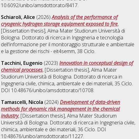
10.6092/unibo/amsdottorato/8417.
Schiaroli, Alice
(2026)
Analysis of the performance of
cryogenic hydrogen storage equipment exposed to fire
,
[Dissertation thesis], Alma Mater Studiorum Università di
Bologna. Dottorato di ricerca in
Ingegneria e tecnologia
dell'informazione per il monitoraggio strutturale e ambientale
e la gestione dei rischi - eit4semm
, 38 Ciclo.
Tacchini, Eugenio
(2023)
Innovation in conceptual design of
chemical processes
, [Dissertation thesis], Alma Mater
Studiorum Università di Bologna. Dottorato di ricerca in
Ingegneria civile, chimica, ambientale e dei materiali
, 35 Ciclo.
DOI 10.48676/unibo/amsdottorato/10708.
Tamascelli, Nicola
(2024)
Development of data-driven
methods for dynamic risk management in the chemical
industry
, [Dissertation thesis], Alma Mater Studiorum
Università di Bologna. Dottorato di ricerca in
Ingegneria civile,
chimica, ambientale e dei materiali
, 36 Ciclo. DOI
10.48676/unibo/amsdottorato/11227.