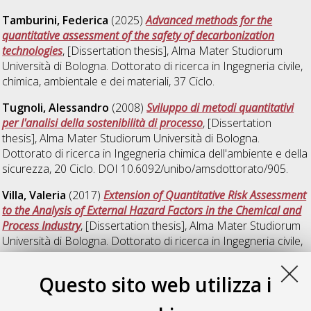
Tamburini, Federica
(2025)
Advanced methods for the
quantitative assessment of the safety of decarbonization
technologies
, [Dissertation thesis], Alma Mater Studiorum
Università di Bologna. Dottorato di ricerca in
Ingegneria civile,
chimica, ambientale e dei materiali
, 37 Ciclo.
Tugnoli, Alessandro
(2008)
Sviluppo di metodi quantitativi
per l'analisi della sostenibilità di processo
, [Dissertation
thesis], Alma Mater Studiorum Università di Bologna.
Dottorato di ricerca in
Ingegneria chimica dell'ambiente e della
sicurezza
, 20 Ciclo. DOI 10.6092/unibo/amsdottorato/905.
Villa, Valeria
(2017)
Extension of Quantitative Risk Assessment
to the Analysis of External Hazard Factors in the Chemical and
Process Industry
, [Dissertation thesis], Alma Mater Studiorum
Università di Bologna. Dottorato di ricerca in
Ingegneria civile,
chimica, ambientale e dei materiali
, 29 Ciclo. DOI
10.6092/unibo/amsdottorato/7945.
Questo sito web utilizza i
Zanobetti, Francesco
(2025)
Quantitative assessment of safe