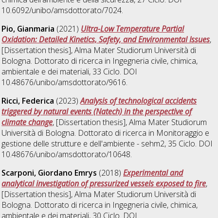
10.6092/unibo/amsdottorato/7024.
Pio, Gianmaria
(2021)
Ultra-Low Temperature Partial
Oxidation: Detailed Kinetics, Safety, and Environmental Issues
,
[Dissertation thesis], Alma Mater Studiorum Università di
Bologna. Dottorato di ricerca in
Ingegneria civile, chimica,
ambientale e dei materiali
, 33 Ciclo. DOI
10.48676/unibo/amsdottorato/9616.
Ricci, Federica
(2023)
Analysis of technological accidents
triggered by natural events (Natech) in the perspective of
climate change
, [Dissertation thesis], Alma Mater Studiorum
Università di Bologna. Dottorato di ricerca in
Monitoraggio e
gestione delle strutture e dell'ambiente - sehm2
, 35 Ciclo. DOI
10.48676/unibo/amsdottorato/10648.
Scarponi, Giordano Emrys
(2018)
Experimental and
analytical investigation of pressurized vessels exposed to fire
,
[Dissertation thesis], Alma Mater Studiorum Università di
Bologna. Dottorato di ricerca in
Ingegneria civile, chimica,
ambientale e dei materiali
, 30 Ciclo. DOI