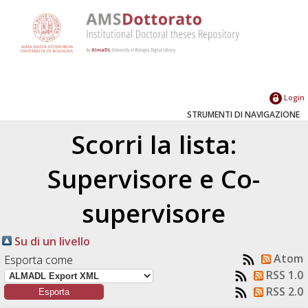
Login
STRUMENTI DI NAVIGAZIONE
Scorri la lista:
Supervisore e Co-
supervisore
Su di un livello
Atom
Esporta come
RSS 1.0
RSS 2.0