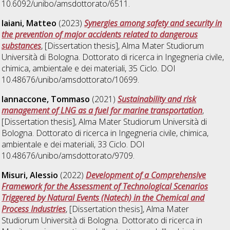
10.6092/unibo/amsdottorato/6511.
Iaiani, Matteo
(2023)
Synergies among safety and security in
the prevention of major accidents related to dangerous
substances
, [Dissertation thesis], Alma Mater Studiorum
Università di Bologna. Dottorato di ricerca in
Ingegneria civile,
chimica, ambientale e dei materiali
, 35 Ciclo. DOI
10.48676/unibo/amsdottorato/10699.
Iannaccone, Tommaso
(2021)
Sustainability and risk
management of LNG as a fuel for marine transportation
,
[Dissertation thesis], Alma Mater Studiorum Università di
Bologna. Dottorato di ricerca in
Ingegneria civile, chimica,
ambientale e dei materiali
, 33 Ciclo. DOI
10.48676/unibo/amsdottorato/9709.
Misuri, Alessio
(2022)
Development of a Comprehensive
Framework for the Assessment of Technological Scenarios
Triggered by Natural Events (Natech) in the Chemical and
Process Industries
, [Dissertation thesis], Alma Mater
Studiorum Università di Bologna. Dottorato di ricerca in