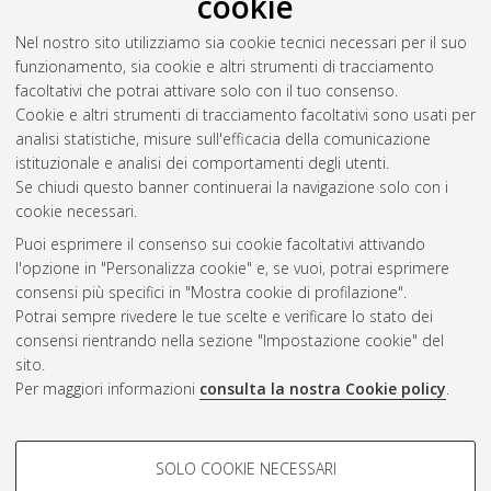
cookie
and sustainable strategies in the pursuit of decarbonisation
,
[Dissertation thesis], Alma Mater Studiorum Università di
Nel nostro sito utilizziamo sia cookie tecnici necessari per il suo
Bologna. Dottorato di ricerca in
Ingegneria civile, chimica,
funzionamento, sia cookie e altri strumenti di tracciamento
ambientale e dei materiali
, 37 Ciclo.
facoltativi che potrai attivare solo con il tuo consenso.
Cookie e altri strumenti di tracciamento facoltativi sono usati per
Questa lista e' stata generata il
Sun Aug 9 20:43:46 2026
analisi statistiche, misure sull'efficacia della comunicazione
CEST
.
istituzionale e analisi dei comportamenti degli utenti.
Se chiudi questo banner continuerai la navigazione solo con i
cookie necessari.
Atom
Puoi esprimere il consenso sui cookie facoltativi attivando
Rss 1.0
l'opzione in "Personalizza cookie" e, se vuoi, potrai esprimere
consensi più specifici in "Mostra cookie di profilazione".
Rss 2.0
Potrai sempre rivedere le tue scelte e verificare lo stato dei
consensi rientrando nella sezione "Impostazione cookie" del
sito.
AMS Dottorato
Per maggiori informazioni
consulta la nostra Cookie policy
.
ISSN: 2038-7946
Servizio implementato e gestito da
AlmaDL
COOKIE DI PROFILAZIONE -
Impostazioni Cookie
SOLO COOKIE NECESSARI
Informativa sulla privacy
FACOLTATIVI