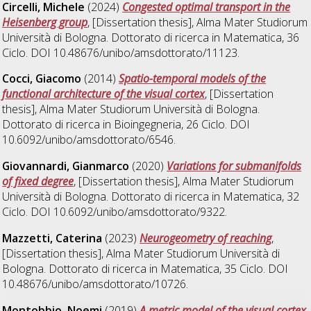
Circelli, Michele
(2024)
Congested optimal transport in the
Heisenberg group
, [Dissertation thesis], Alma Mater Studiorum
Università di Bologna. Dottorato di ricerca in
Matematica
, 36
Ciclo. DOI 10.48676/unibo/amsdottorato/11123.
Cocci, Giacomo
(2014)
Spatio-temporal models of the
functional architecture of the visual cortex
, [Dissertation
thesis], Alma Mater Studiorum Università di Bologna.
Dottorato di ricerca in
Bioingegneria
, 26 Ciclo. DOI
10.6092/unibo/amsdottorato/6546.
Giovannardi, Gianmarco
(2020)
Variations for submanifolds
of fixed degree
, [Dissertation thesis], Alma Mater Studiorum
Università di Bologna. Dottorato di ricerca in
Matematica
, 32
Ciclo. DOI 10.6092/unibo/amsdottorato/9322.
Mazzetti, Caterina
(2023)
Neurogeometry of reaching
,
[Dissertation thesis], Alma Mater Studiorum Università di
Bologna. Dottorato di ricerca in
Matematica
, 35 Ciclo. DOI
10.48676/unibo/amsdottorato/10726.
Montobbio, Noemi
(2019)
A metric model of the visual cortex
,