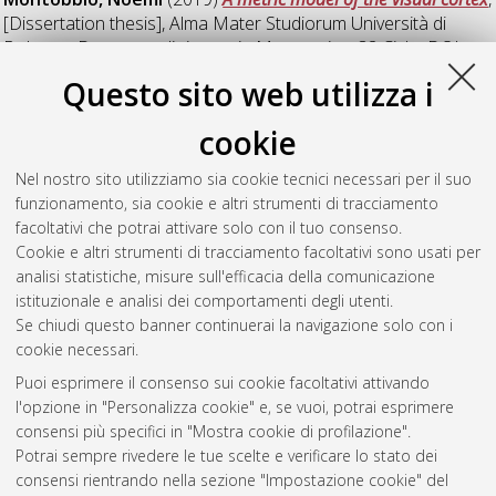
[Dissertation thesis], Alma Mater Studiorum Università di
Bologna. Dottorato di ricerca in
Matematica
, 32 Ciclo. DOI
10.6092/unibo/amsdottorato/9101.
Questo sito web utilizza i
Senni Guidotti Magnani, Cosimo
(2010)
Prescribed mean
cookie
curvature graphs on exterior domains of the hyperbolic plane
,
[Dissertation thesis], Alma Mater Studiorum Università di
Nel nostro sito utilizziamo sia cookie tecnici necessari per il suo
Bologna. Dottorato di ricerca in
Matematica
, 22 Ciclo. DOI
funzionamento, sia cookie e altri strumenti di tracciamento
10.6092/unibo/amsdottorato/3074.
facoltativi che potrai attivare solo con il tuo consenso.
Cookie e altri strumenti di tracciamento facoltativi sono usati per
Questa lista e' stata generata il
Thu Aug 6 20:48:33 2026
analisi statistiche, misure sull'efficacia della comunicazione
CEST
.
istituzionale e analisi dei comportamenti degli utenti.
Se chiudi questo banner continuerai la navigazione solo con i
cookie necessari.
Atom
Puoi esprimere il consenso sui cookie facoltativi attivando
Rss 1.0
l'opzione in "Personalizza cookie" e, se vuoi, potrai esprimere
consensi più specifici in "Mostra cookie di profilazione".
Rss 2.0
Potrai sempre rivedere le tue scelte e verificare lo stato dei
consensi rientrando nella sezione "Impostazione cookie" del