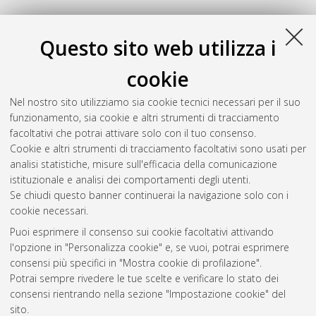
Z
Questo sito web utilizza i
cookie
Zabolotskiy, Vladimir
(2024)
Essays in political economy
,
[Dissertation thesis], Alma Mater Studiorum Università di
Nel nostro sito utilizziamo sia cookie tecnici necessari per il suo
Bologna. Dottorato di ricerca in
Economics
, 35 Ciclo. DOI
funzionamento, sia cookie e altri strumenti di tracciamento
10.48676/unibo/amsdottorato/11553.
facoltativi che potrai attivare solo con il tuo consenso.
Cookie e altri strumenti di tracciamento facoltativi sono usati per
Questa lista e' stata generata il
Wed Aug 5 20:44:32 2026
analisi statistiche, misure sull'efficacia della comunicazione
CEST
.
istituzionale e analisi dei comportamenti degli utenti.
Se chiudi questo banner continuerai la navigazione solo con i
cookie necessari.
Atom
Puoi esprimere il consenso sui cookie facoltativi attivando
Rss 1.0
l'opzione in "Personalizza cookie" e, se vuoi, potrai esprimere
consensi più specifici in "Mostra cookie di profilazione".
Rss 2.0
Potrai sempre rivedere le tue scelte e verificare lo stato dei
consensi rientrando nella sezione "Impostazione cookie" del
sito.
AMS Dottorato