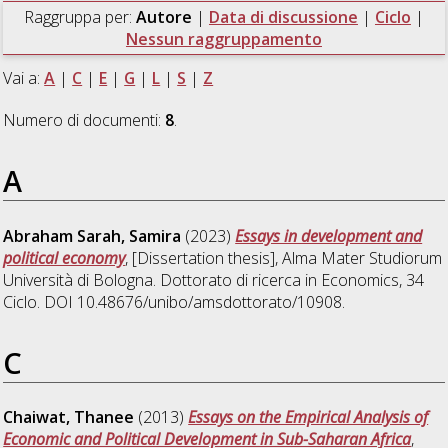
Raggruppa per:
Autore
|
Data di discussione
|
Ciclo
|
Nessun raggruppamento
Vai a:
A
|
C
|
E
|
G
|
L
|
S
|
Z
Numero di documenti:
8
.
A
Abraham Sarah, Samira
(2023)
Essays in development and
political economy
, [Dissertation thesis], Alma Mater Studiorum
Università di Bologna. Dottorato di ricerca in
Economics
, 34
Ciclo. DOI 10.48676/unibo/amsdottorato/10908.
C
Chaiwat, Thanee
(2013)
Essays on the Empirical Analysis of
Economic and Political Development in Sub-Saharan Africa
,