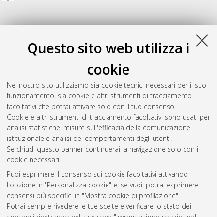
Questo sito web utilizza i
cookie
Nel nostro sito utilizziamo sia cookie tecnici necessari per il suo
funzionamento, sia cookie e altri strumenti di tracciamento
facoltativi che potrai attivare solo con il tuo consenso.
Cookie e altri strumenti di tracciamento facoltativi sono usati per
Gestione del documento:
analisi statistiche, misure sull'efficacia della comunicazione
istituzionale e analisi dei comportamenti degli utenti.
Se chiudi questo banner continuerai la navigazione solo con i
cookie necessari.
Atom
Puoi esprimere il consenso sui cookie facoltativi attivando
Rss 1.0
l'opzione in "Personalizza cookie" e, se vuoi, potrai esprimere
consensi più specifici in "Mostra cookie di profilazione".
Rss 2.0
Potrai sempre rivedere le tue scelte e verificare lo stato dei
consensi rientrando nella sezione "Impostazione cookie" del