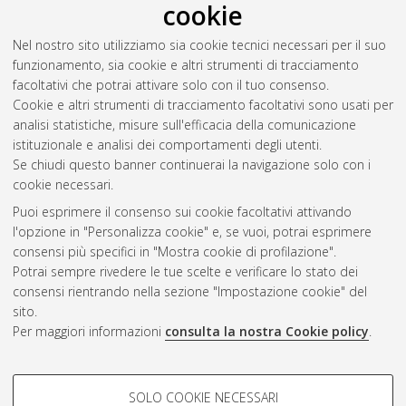
cookie
Zengiaro, Nicola
(2025)
Il continuum della vita: semiosi come
risonanza ecosistemica
, [Dissertation thesis], Alma Mater
Nel nostro sito utilizziamo sia cookie tecnici necessari per il suo
Studiorum Università di Bologna. Dottorato di ricerca in
funzionamento, sia cookie e altri strumenti di tracciamento
Philosophy, science, cognition, and semiotics (pscs)
, 37 Ciclo.
facoltativi che potrai attivare solo con il tuo consenso.
Cookie e altri strumenti di tracciamento facoltativi sono usati per
Questa lista e' stata generata il
Sat Aug 8 20:47:24 2026
analisi statistiche, misure sull'efficacia della comunicazione
CEST
.
istituzionale e analisi dei comportamenti degli utenti.
Se chiudi questo banner continuerai la navigazione solo con i
cookie necessari.
Atom
Puoi esprimere il consenso sui cookie facoltativi attivando
Rss 1.0
l'opzione in "Personalizza cookie" e, se vuoi, potrai esprimere
consensi più specifici in "Mostra cookie di profilazione".
Rss 2.0
Potrai sempre rivedere le tue scelte e verificare lo stato dei
consensi rientrando nella sezione "Impostazione cookie" del
sito.
AMS Dottorato
Per maggiori informazioni
consulta la nostra Cookie policy
.
ISSN: 2038-7946
Servizio implementato e gestito da
AlmaDL
Impostazioni Cookie
COOKIE DI PROFILAZIONE -
SOLO COOKIE NECESSARI
Informativa sulla privacy
FACOLTATIVI