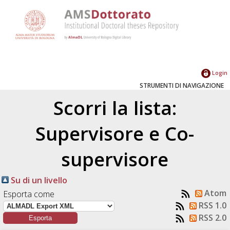
Login
STRUMENTI DI NAVIGAZIONE
Scorri la lista:
Supervisore e Co-
supervisore
Su di un livello
Atom
Esporta come
RSS 1.0
RSS 2.0