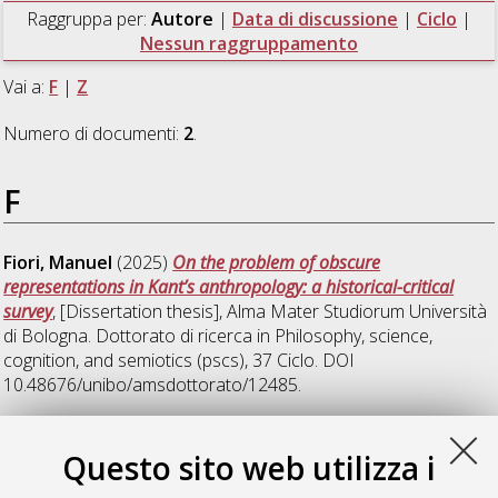
Raggruppa per:
Autore
|
Data di discussione
|
Ciclo
|
Nessun raggruppamento
Vai a:
F
|
Z
Numero di documenti:
2
.
F
Fiori, Manuel
(2025)
On the problem of obscure
representations in Kant’s anthropology: a historical-critical
survey
, [Dissertation thesis], Alma Mater Studiorum Università
di Bologna. Dottorato di ricerca in
Philosophy, science,
cognition, and semiotics (pscs)
, 37 Ciclo. DOI
10.48676/unibo/amsdottorato/12485.
Z
Questo sito web utilizza i