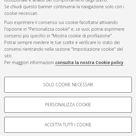
Se chiudi questo banner continuerai la navigazione solo con i
cookie necessari.
Atom
Puoi esprimere il consenso sui cookie facoltativi attivando
Rss 1.0
l'opzione in "Personalizza cookie" e, se vuoi, potrai esprimere
consensi più specifici in "Mostra cookie di profilazione".
Rss 2.0
Potrai sempre rivedere le tue scelte e verificare lo stato dei
consensi rientrando nella sezione "Impostazione cookie" del
sito.
AMS Dottorato
Per maggiori informazioni
consulta la nostra Cookie policy
.
ISSN: 2038-7946
Servizio implementato e gestito da
AlmaDL
COOKIE DI PROFILAZIONE -
Impostazioni Cookie
SOLO COOKIE NECESSARI
Informativa sulla privacy
FACOLTATIVI
Condizioni d’uso del sito
Si tratta di cookie utilizzati per analizzare le caratteristiche della
navigazione degli utenti, creare profili in base al loro comportamento
PERSONALIZZA COOKIE
sul sito, per analisi di marketing.
Mostra cookie di profilazione
ACCETTA TUTTI I COOKIE
Google/Youtube Video
© ALMA MATER STUDIORUM - Università di Bologna, 2007-2026.
COOKIE TECNICI - NECESSARI