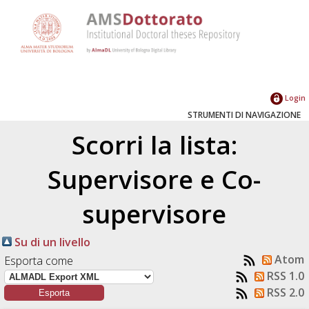
Login
STRUMENTI DI NAVIGAZIONE
Scorri la lista:
Supervisore e Co-
supervisore
Su di un livello
Atom
Esporta come
RSS 1.0
RSS 2.0