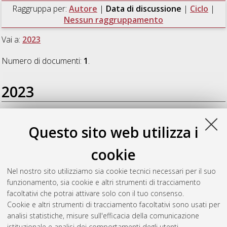
Raggruppa per:
Autore
|
Data di discussione
|
Ciclo
|
Nessun raggruppamento
Vai a:
2023
Numero di documenti:
1
.
2023
Giordani, Antonio
(2023)
SPHERA, a new Italian convection-
Questo sito web utilizza i
permitting regional reanalysis: improving heavy-rainfall
representation and describing hail-prone environments
,
cookie
[Dissertation thesis], Alma Mater Studiorum Università di
Bologna. Dottorato di ricerca in
Il futuro della terra,
Nel nostro sito utilizziamo sia cookie tecnici necessari per il suo
cambiamenti climatici e sfide sociali
, 35 Ciclo. DOI
funzionamento, sia cookie e altri strumenti di tracciamento
10.48676/unibo/amsdottorato/10948.
facoltativi che potrai attivare solo con il tuo consenso.
Cookie e altri strumenti di tracciamento facoltativi sono usati per
Questa lista e' stata generata il
Thu Aug 6 20:45:07 2026
analisi statistiche, misure sull'efficacia della comunicazione
CEST
.
istituzionale e analisi dei comportamenti degli utenti.