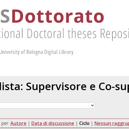
 lista: Supervisore e Co-s
 per:
Autore
|
Data di discussione
|
Ciclo
|
Nessun raggr