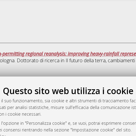
-permitting regional reanalysis: improving heavy-rainfall repre
ologna. Dottorato di ricerca in
Il futuro della terra, cambiamenti 
Quest
Questo sito web utilizza i cookie
rato
 il suo funzionamento, sia cookie e altri strumenti di tracciamento faco
-7946
ati per analisi statistiche, misure sull'efficacia della comunicazione is
on i cookie necessari.
mplementato e gestito da
AlmaDL
ni Cookie
 l'opzione in "Personalizza cookie" e, se vuoi, potrai esprimere consens
 sulla privacy
dei consensi rientrando nella sezione "Impostazione cookie" del sito.