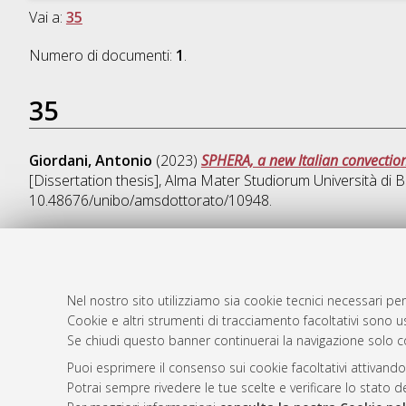
Vai a:
35
Numero di documenti:
1
.
35
Giordani, Antonio
(2023)
SPHERA, a new Italian convection
[Dissertation thesis], Alma Mater Studiorum Università di B
10.48676/unibo/amsdottorato/10948.
AMS Dotto
Atom
Nel nostro sito utilizziamo sia cookie tecnici necessari per
ISSN: 2038
Cookie e altri strumenti di tracciamento facoltativi sono us
Rss 1.0
Se chiudi questo banner continuerai la navigazione solo c
Servizio i
Rss 2.0
Impostazio
Puoi esprimere il consenso sui cookie facoltativi attivando
Informativa
Potrai sempre rivedere le tue scelte e verificare lo stato 