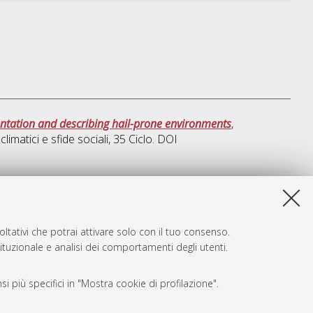
sentation and describing hail-prone environments
,
climatici e sfide sociali
, 35 Ciclo. DOI
a lista e' stata generata il
Wed Aug 5 20:47:05 2026 CEST
.
ltativi che potrai attivare solo con il tuo consenso.
tituzionale e analisi dei comportamenti degli utenti.
i più specifici in "Mostra cookie di profilazione".