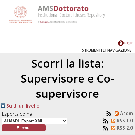
Login
STRUMENTI DI NAVIGAZIONE
Scorri la lista:
Supervisore e Co-
supervisore
Su di un livello
Atom
Esporta come
RSS 1.0
RSS 2.0