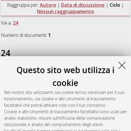
Raggruppa per:
Autore
|
Data di discussione
|
Ciclo
|
Nessun raggruppamento
Vai a:
24
Numero di documenti:
1
.
24
Questo sito web utilizza i
Di Silvestro, Raffaella
(2012)
Wheat and low-input
agriculture: agronomic, nutritional and nutraceutical
cookie
implications
, [Dissertation thesis], Alma Mater Studiorum
Università di Bologna. Dottorato di ricerca in
Scienze
Nel nostro sito utilizziamo sia cookie tecnici necessari per il suo
agroambientali
, 24 Ciclo. DOI
funzionamento, sia cookie e altri strumenti di tracciamento
10.6092/unibo/amsdottorato/4865.
facoltativi che potrai attivare solo con il tuo consenso.
Cookie e altri strumenti di tracciamento facoltativi sono usati per
Questa lista e' stata generata il
Wed Aug 5 20:47:42 2026
analisi statistiche, misure sull'efficacia della comunicazione
CEST
.
istituzionale e analisi dei comportamenti degli utenti.
Se chiudi questo banner continuerai la navigazione solo con i