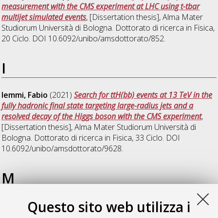
measurement with the CMS experiment at LHC using t-tbar
multijet simulated events
, [Dissertation thesis], Alma Mater
Studiorum Università di Bologna. Dottorato di ricerca in
Fisica
,
20 Ciclo. DOI 10.6092/unibo/amsdottorato/852.
I
Iemmi, Fabio
(2021)
Search for ttH(bb) events at 13 TeV in the
fully hadronic final state targeting large-radius jets and a
resolved decay of the Higgs boson with the CMS experiment
,
[Dissertation thesis], Alma Mater Studiorum Università di
Bologna. Dottorato di ricerca in
Fisica
, 33 Ciclo. DOI
10.6092/unibo/amsdottorato/9628.
M
Questo sito web utilizza i
Margaroli, Fabrizio
(2007)
Measurement of the top quark
mass in the all-hadronic channel at proton antiproton