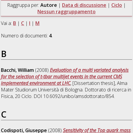
Raggruppa per:
Autore
|
Data di discussione
|
Ciclo
|
Nessun raggruppamento
Vai a:
B
|
C
|
I
|
M
Numero di documenti:
4
.
B
Bacchi, William
(2008)
Evaluation of a multi variated analysis
for the selection of t-tbar multijet events in the current CMS
implemented environment at LHC
, [Dissertation thesis], Alma
Mater Studiorum Università di Bologna. Dottorato di ricerca in
Fisica
, 20 Ciclo. DOI 10.6092/unibo/amsdottorato/854.
C
Codispoti, Giuseppe
(2008)
Sensitivity of the Top quark mass