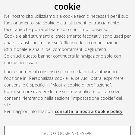
cookie
collisions at √s = 1.96TeV with CDF II
, [Dissertation thesis],
Alma Mater Studiorum Università di Bologna. Dottorato di
Nel nostro sito utilizziamo sia cookie tecnici necessari per il suo
ricerca in
Fisica
, 19 Ciclo. DOI
funzionamento, sia cookie e altri strumenti di tracciamento
10.6092/unibo/amsdottorato/348.
facoltativi che potrai attivare solo con il tuo consenso.
Cookie e altri strumenti di tracciamento facoltativi sono usati per
Questa lista e' stata generata il
Sun Aug 9 20:43:42 2026
analisi statistiche, misure sull'efficacia della comunicazione
CEST
.
istituzionale e analisi dei comportamenti degli utenti.
Se chiudi questo banner continuerai la navigazione solo con i
cookie necessari.
Atom
Puoi esprimere il consenso sui cookie facoltativi attivando
Rss 1.0
l'opzione in "Personalizza cookie" e, se vuoi, potrai esprimere
consensi più specifici in "Mostra cookie di profilazione".
Rss 2.0
Potrai sempre rivedere le tue scelte e verificare lo stato dei
consensi rientrando nella sezione "Impostazione cookie" del
AMS Dottorato
sito.
Per maggiori informazioni
consulta la nostra Cookie policy
.
ISSN: 2038-7946
Servizio implementato e gestito da
AlmaDL
Impostazioni Cookie
COOKIE DI PROFILAZIONE -
SOLO COOKIE NECESSARI
Informativa sulla privacy