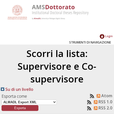
Login
STRUMENTI DI NAVIGAZIONE
Scorri la lista:
Supervisore e Co-
supervisore
Su di un livello
Atom
Esporta come
RSS 1.0
RSS 2.0