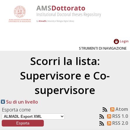
Login
STRUMENTI DI NAVIGAZIONE
Scorri la lista:
Supervisore e Co-
supervisore
Su di un livello
Atom
Esporta come
RSS 1.0
RSS 2.0