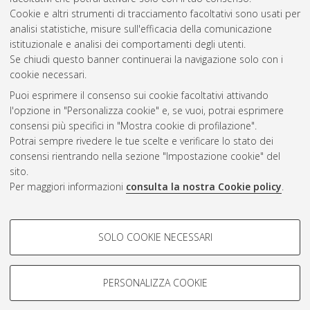
10.6092/unibo/amsdottorato/9628.
Cookie e altri strumenti di tracciamento facoltativi sono usati per
analisi statistiche, misure sull'efficacia della comunicazione
Questa lista e' stata generata il
Fri Aug 7 20:44:55 2026 CEST
.
istituzionale e analisi dei comportamenti degli utenti.
Se chiudi questo banner continuerai la navigazione solo con i
cookie necessari.
Atom
Puoi esprimere il consenso sui cookie facoltativi attivando
Rss 1.0
l'opzione in "Personalizza cookie" e, se vuoi, potrai esprimere
consensi più specifici in "Mostra cookie di profilazione".
Rss 2.0
Potrai sempre rivedere le tue scelte e verificare lo stato dei
consensi rientrando nella sezione "Impostazione cookie" del
AMS Dottorato
sito.
Per maggiori informazioni
consulta la nostra Cookie policy
.
ISSN: 2038-7946
Servizio implementato e gestito da
AlmaDL
Impostazioni Cookie
COOKIE DI PROFILAZIONE -
SOLO COOKIE NECESSARI
Informativa sulla privacy
FACOLTATIVI
Condizioni d’uso del sito
Si tratta di cookie utilizzati per analizzare le caratteristiche della
navigazione degli utenti, creare profili in base al loro comportamento
PERSONALIZZA COOKIE
sul sito, per analisi di marketing.