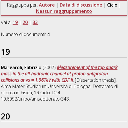
Raggruppa per:
Autore
|
Data di discussione
|
Ciclo
|
Nessun raggruppamento
Vai a:
19
|
20
|
33
Numero di documenti:
4
.
19
Margaroli, Fabrizio
(2007)
Measurement of the top quark
mass in the all-hadronic channel at proton antiproton
collisions at √s = 1.96TeV with CDF II
, [Dissertation thesis],
Alma Mater Studiorum Università di Bologna. Dottorato di
ricerca in
Fisica
, 19 Ciclo. DOI
10.6092/unibo/amsdottorato/348.
20