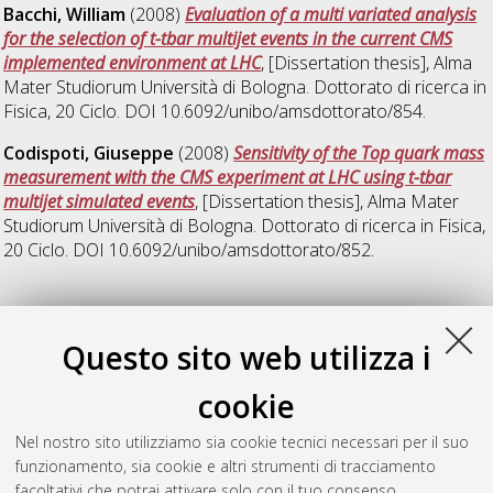
Bacchi, William
(2008)
Evaluation of a multi variated analysis
for the selection of t-tbar multijet events in the current CMS
implemented environment at LHC
, [Dissertation thesis], Alma
Mater Studiorum Università di Bologna. Dottorato di ricerca in
Fisica
, 20 Ciclo. DOI 10.6092/unibo/amsdottorato/854.
Codispoti, Giuseppe
(2008)
Sensitivity of the Top quark mass
measurement with the CMS experiment at LHC using t-tbar
multijet simulated events
, [Dissertation thesis], Alma Mater
Studiorum Università di Bologna. Dottorato di ricerca in
Fisica
,
20 Ciclo. DOI 10.6092/unibo/amsdottorato/852.
33
Questo sito web utilizza i
Iemmi, Fabio
(2021)
Search for ttH(bb) events at 13 TeV in the
cookie
fully hadronic final state targeting large-radius jets and a
resolved decay of the Higgs boson with the CMS experiment
,
Nel nostro sito utilizziamo sia cookie tecnici necessari per il suo
[Dissertation thesis], Alma Mater Studiorum Università di
funzionamento, sia cookie e altri strumenti di tracciamento
Bologna. Dottorato di ricerca in
Fisica
, 33 Ciclo. DOI
facoltativi che potrai attivare solo con il tuo consenso.