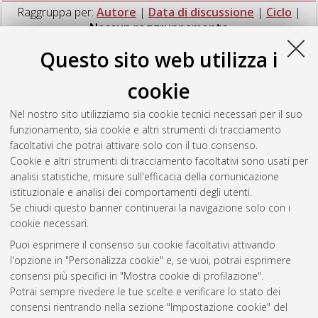
Raggruppa per:
Autore
|
Data di discussione
|
Ciclo
|
Nessun raggruppamento
Questo sito web utilizza i
Numero di documenti:
1
.
cookie
Vadacca, Luigi
(2014)
Numerical modeling of the Alto Tiberina
low angle normal fault
, [Dissertation thesis], Alma Mater
Nel nostro sito utilizziamo sia cookie tecnici necessari per il suo
Studiorum Università di Bologna. Dottorato di ricerca in
funzionamento, sia cookie e altri strumenti di tracciamento
Geofisica
, 26 Ciclo. DOI 10.6092/unibo/amsdottorato/6532.
facoltativi che potrai attivare solo con il tuo consenso.
Cookie e altri strumenti di tracciamento facoltativi sono usati per
Questa lista e' stata generata il
Sat Aug 8 20:46:38 2026
analisi statistiche, misure sull'efficacia della comunicazione
CEST
.
istituzionale e analisi dei comportamenti degli utenti.
Se chiudi questo banner continuerai la navigazione solo con i
cookie necessari.
Atom
Puoi esprimere il consenso sui cookie facoltativi attivando
Rss 1.0
l'opzione in "Personalizza cookie" e, se vuoi, potrai esprimere
consensi più specifici in "Mostra cookie di profilazione".
Rss 2.0
Potrai sempre rivedere le tue scelte e verificare lo stato dei
consensi rientrando nella sezione "Impostazione cookie" del