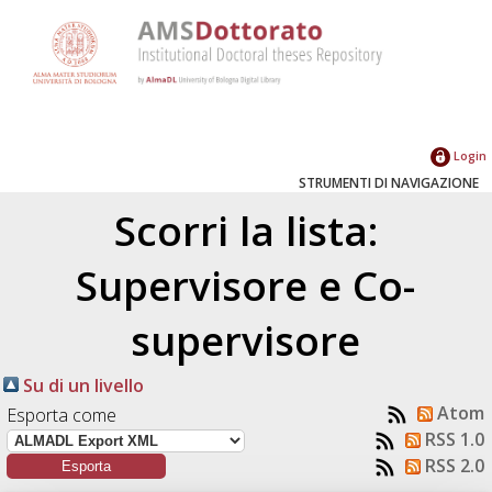
Login
STRUMENTI DI NAVIGAZIONE
Scorri la lista:
Supervisore e Co-
supervisore
Su di un livello
Atom
Esporta come
RSS 1.0
RSS 2.0