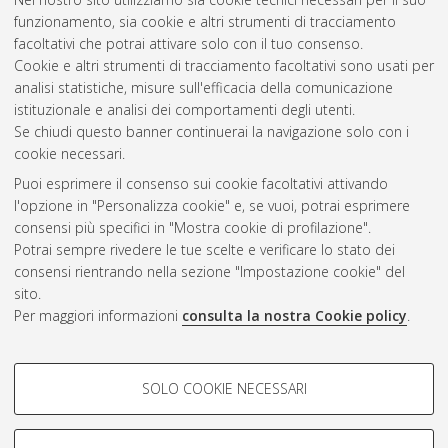
funzionamento, sia cookie e altri strumenti di tracciamento
facoltativi che potrai attivare solo con il tuo consenso.
Cookie e altri strumenti di tracciamento facoltativi sono usati per
Gestione del documento:
analisi statistiche, misure sull'efficacia della comunicazione
istituzionale e analisi dei comportamenti degli utenti.
Se chiudi questo banner continuerai la navigazione solo con i
cookie necessari.
Atom
Puoi esprimere il consenso sui cookie facoltativi attivando
Rss 1.0
l'opzione in "Personalizza cookie" e, se vuoi, potrai esprimere
consensi più specifici in "Mostra cookie di profilazione".
Rss 2.0
Potrai sempre rivedere le tue scelte e verificare lo stato dei
consensi rientrando nella sezione "Impostazione cookie" del
sito.
AMS Dottorato
Per maggiori informazioni
consulta la nostra Cookie policy
.
ISSN: 2038-7946
Servizio implementato e gestito da
AlmaDL
Impostazioni Cookie
COOKIE DI PROFILAZIONE -
SOLO COOKIE NECESSARI
Informativa sulla privacy
FACOLTATIVI
Condizioni d’uso del sito
Si tratta di cookie utilizzati per analizzare le caratteristiche della