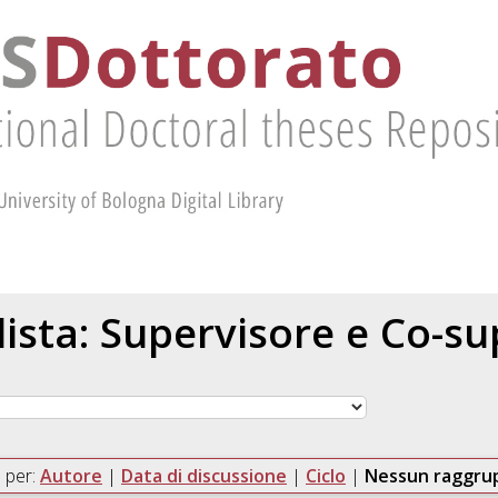
 lista: Supervisore e Co-s
 per:
Autore
|
Data di discussione
|
Ciclo
|
Nessun raggr