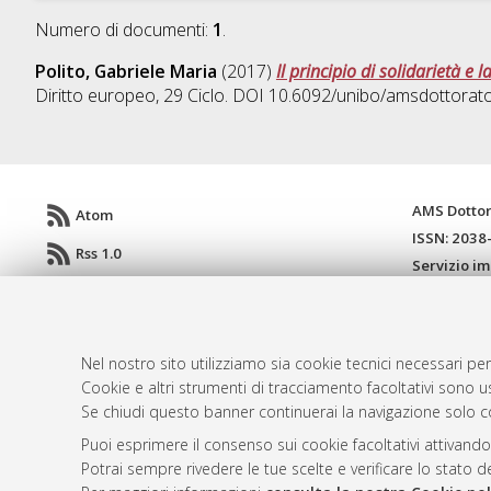
Numero di documenti:
1
.
Polito, Gabriele Maria
(2017)
Il principio di solidarietà e 
Diritto europeo
, 29 Ciclo. DOI 10.6092/unibo/amsdottorat
AMS Dotto
Atom
ISSN: 2038
Rss 1.0
Servizio i
Rss 2.0
Impostazio
Informativa
Condizioni 
Nel nostro sito utilizziamo sia cookie tecnici necessari per
Cookie e altri strumenti di tracciamento facoltativi sono us
Se chiudi questo banner continuerai la navigazione solo c
© ALMA MATER STUDIORUM - Università d
Puoi esprimere il consenso sui cookie facoltativi attivando
Potrai sempre rivedere le tue scelte e verificare lo stato 