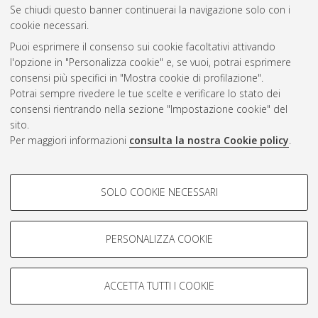
Se chiudi questo banner continuerai la navigazione solo con i
cookie necessari.
Atom
Puoi esprimere il consenso sui cookie facoltativi attivando
Rss 1.0
l'opzione in "Personalizza cookie" e, se vuoi, potrai esprimere
consensi più specifici in "Mostra cookie di profilazione".
Rss 2.0
Potrai sempre rivedere le tue scelte e verificare lo stato dei
consensi rientrando nella sezione "Impostazione cookie" del
sito.
AMS Dottorato
Per maggiori informazioni
consulta la nostra Cookie policy
.
ISSN: 2038-7946
Servizio implementato e gestito da
AlmaDL
COOKIE DI PROFILAZIONE -
Impostazioni Cookie
SOLO COOKIE NECESSARI
Informativa sulla privacy
FACOLTATIVI
Condizioni d’uso del sito
Si tratta di cookie utilizzati per analizzare le caratteristiche della
navigazione degli utenti, creare profili in base al loro comportamento
PERSONALIZZA COOKIE
sul sito, per analisi di marketing.
Mostra cookie di profilazione
ACCETTA TUTTI I COOKIE
Google/Youtube Video
© ALMA MATER STUDIORUM - Università di Bologna, 2007-2026.
COOKIE TECNICI - NECESSARI
Facebook