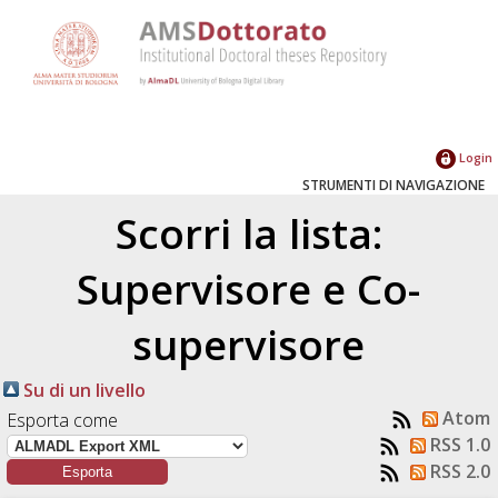
Login
STRUMENTI DI NAVIGAZIONE
Scorri la lista:
Supervisore e Co-
supervisore
Su di un livello
Atom
Esporta come
RSS 1.0
RSS 2.0