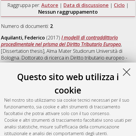
Raggruppa per:
Autore
|
Data di discussione
|
Ciclo
|
Nessun raggruppamento
Numero di documenti:
2
.
Aquilanti, Federico
(2017)
I modelli di contraddittorio
procedimentale nel prisma del Diritto Tributario Europeo
,
[Dissertation thesis], Alma Mater Studiorum Università di
Bologna. Dottorato di ricerca in
Diritto tributario europeo -
ph.D in european tax law
, 29 Ciclo. DOI
10.6092/unibo/amsdottorato/8031.
Questo sito web utilizza i
Beltramelli, Giulia
(2015)
La fiscalità delle perdite dei gruppi
cookie
transfrontalieri: tra regimi nazionali e libertà di stabilimento
,
[Dissertation thesis], Alma Mater Studiorum Università di
Nel nostro sito utilizziamo sia cookie tecnici necessari per il suo
Bologna. Dottorato di ricerca in
Diritto tributario europeo
, 27
funzionamento, sia cookie e altri strumenti di tracciamento
Ciclo. DOI 10.6092/unibo/amsdottorato/7230.
facoltativi che potrai attivare solo con il tuo consenso.
Cookie e altri strumenti di tracciamento facoltativi sono usati per
Questa lista e' stata generata il
Sat Aug 8 20:46:56 2026
analisi statistiche, misure sull'efficacia della comunicazione
CEST
.
istituzionale e analisi dei comportamenti degli utenti.