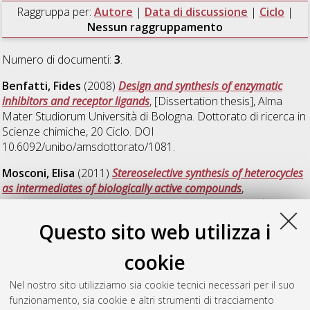
Raggruppa per:
Autore
|
Data di discussione
|
Ciclo
|
Nessun raggruppamento
Numero di documenti:
3
.
Benfatti, Fides
(2008)
Design and synthesis of enzymatic
inhibitors and receptor ligands
, [Dissertation thesis], Alma
Mater Studiorum Università di Bologna. Dottorato di ricerca in
Scienze chimiche
, 20 Ciclo. DOI
10.6092/unibo/amsdottorato/1081.
Mosconi, Elisa
(2011)
Stereoselective synthesis of heterocycles
as intermediates of biologically active compounds
,
[Dissertation thesis], Alma Mater Studiorum Università di
Bologna. Dottorato di ricerca in
Scienze chimiche
, 23 Ciclo.
Questo sito web utilizza i
DOI 10.6092/unibo/amsdottorato/3432.
cookie
Squassabia, Federico
(2008)
Sintesi di peptidi e
peptidomimetici attivi verso recettori di membrana
,
Nel nostro sito utilizziamo sia cookie tecnici necessari per il suo
[Dissertation thesis], Alma Mater Studiorum Università di
funzionamento, sia cookie e altri strumenti di tracciamento
Bologna. Dottorato di ricerca in
Scienze chimiche
, 20 Ciclo.