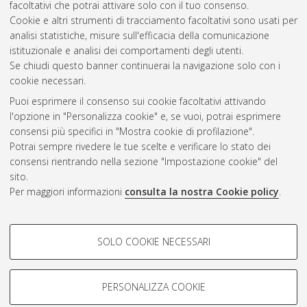
facoltativi che potrai attivare solo con il tuo consenso.
DOI 10.6092/unibo/amsdottorato/1048.
Cookie e altri strumenti di tracciamento facoltativi sono usati per
analisi statistiche, misure sull'efficacia della comunicazione
Questa lista e' stata generata il
Fri Aug 7 20:47:15 2026 CEST
.
istituzionale e analisi dei comportamenti degli utenti.
Se chiudi questo banner continuerai la navigazione solo con i
cookie necessari.
Atom
Puoi esprimere il consenso sui cookie facoltativi attivando
Rss 1.0
l'opzione in "Personalizza cookie" e, se vuoi, potrai esprimere
consensi più specifici in "Mostra cookie di profilazione".
Rss 2.0
Potrai sempre rivedere le tue scelte e verificare lo stato dei
consensi rientrando nella sezione "Impostazione cookie" del
sito.
AMS Dottorato
Per maggiori informazioni
consulta la nostra Cookie policy
.
ISSN: 2038-7946
Servizio implementato e gestito da
AlmaDL
COOKIE DI PROFILAZIONE -
Impostazioni Cookie
SOLO COOKIE NECESSARI
Informativa sulla privacy
FACOLTATIVI
Condizioni d’uso del sito
Si tratta di cookie utilizzati per analizzare le caratteristiche della
navigazione degli utenti, creare profili in base al loro comportamento
PERSONALIZZA COOKIE
sul sito, per analisi di marketing.