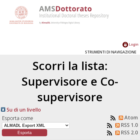
Login
STRUMENTI DI NAVIGAZIONE
Scorri la lista:
Supervisore e Co-
supervisore
Su di un livello
Atom
Esporta come
RSS 1.0
RSS 2.0