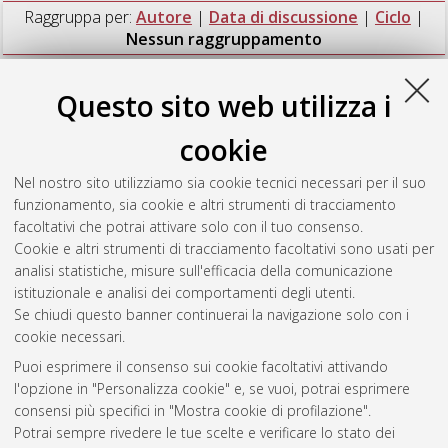
Raggruppa per:
Autore
|
Data di discussione
|
Ciclo
|
Nessun raggruppamento
Numero di documenti:
1
.
Questo sito web utilizza i
Carlà, Vito
(2007)
Supercritical fluid polymer processing:
cookie
anomalous sorption and dilation behaviour
, [Dissertation
thesis], Alma Mater Studiorum Università di Bologna.
Nel nostro sito utilizziamo sia cookie tecnici necessari per il suo
Dottorato di ricerca in
Scienze chimiche e chimica industriale:
funzionamento, sia cookie e altri strumenti di tracciamento
progetto n. 3 "Ingegneria chimica dell'ambiente e della
facoltativi che potrai attivare solo con il tuo consenso.
sicurezza"
, 19 Ciclo. DOI 10.6092/unibo/amsdottorato/613.
Cookie e altri strumenti di tracciamento facoltativi sono usati per
analisi statistiche, misure sull'efficacia della comunicazione
Questa lista e' stata generata il
Fri Aug 7 20:44:14 2026 CEST
.
istituzionale e analisi dei comportamenti degli utenti.
Se chiudi questo banner continuerai la navigazione solo con i
cookie necessari.
Atom
Puoi esprimere il consenso sui cookie facoltativi attivando
Rss 1.0
l'opzione in "Personalizza cookie" e, se vuoi, potrai esprimere
consensi più specifici in "Mostra cookie di profilazione".
Rss 2.0
Potrai sempre rivedere le tue scelte e verificare lo stato dei