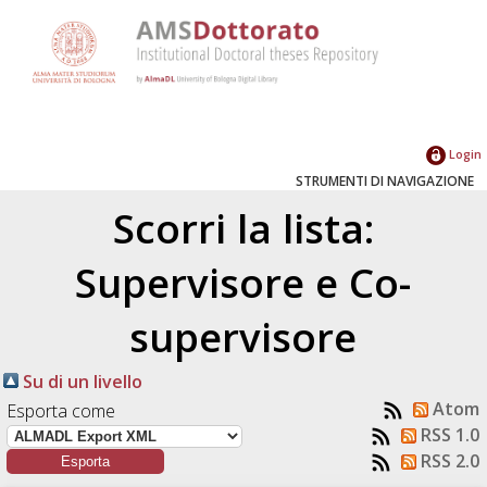
Login
STRUMENTI DI NAVIGAZIONE
Scorri la lista:
Supervisore e Co-
supervisore
Su di un livello
Atom
Esporta come
RSS 1.0
RSS 2.0