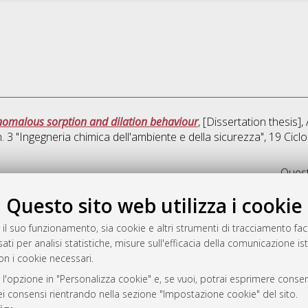
anomalous sorption and dilation behaviour
, [Dissertation thesis
. 3 "Ingegneria chimica dell'ambiente e della sicurezza"
, 19 Cic
Quest
Questo sito web utilizza i cookie
rato
-7946
 il suo funzionamento, sia cookie e altri strumenti di tracciamento faco
ati per analisi statistiche, misure sull'efficacia della comunicazione is
mplementato e gestito da
AlmaDL
on i cookie necessari.
ni Cookie
 sulla privacy
 l'opzione in "Personalizza cookie" e, se vuoi, potrai esprimere consens
dei consensi rientrando nella sezione "Impostazione cookie" del sito.
d’uso del sito