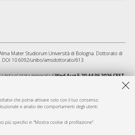
], Alma Mater Studiorum Università di Bologna. Dottorato di
lo. DOI 10.6092/unibo/amsdottorato/613.
a lista e' stata generata il
Wed Aug 5 20:44:36 2026 CEST
.
ltativi che potrai attivare solo con il tuo consenso.
tituzionale e analisi dei comportamenti degli utenti.
i più specifici in "Mostra cookie di profilazione".