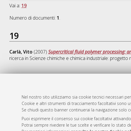
Vai a:
19
Numero di documenti:
1
.
19
Carlà, Vito
(2007)
Supercritical fluid polymer processing: 
ricerca in
Scienze chimiche e chimica industriale: progetto n
AMS Dotto
Atom
ISSN: 2038
Nel nostro sito utilizziamo sia cookie tecnici necessari per
Rss 1.0
Cookie e altri strumenti di tracciamento facoltativi sono us
Servizio i
Se chiudi questo banner continuerai la navigazione solo c
Rss 2.0
Impostazio
Informativa
Puoi esprimere il consenso sui cookie facoltativi attivando
Potrai sempre rivedere le tue scelte e verificare lo stato 
Condizioni 