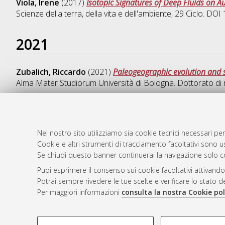
Viola, Irene
(2017)
Isotopic Signatures of Deep Fluids on 
Scienze della terra, della vita e dell'ambiente
, 29 Ciclo. DO
2021
Zubalich, Riccardo
(2021)
Paleogeographic evolution and 
Alma Mater Studiorum Università di Bologna. Dottorato di 
Nel nostro sito utilizziamo sia cookie tecnici necessari per
AMS Dotto
Atom
Cookie e altri strumenti di tracciamento facoltativi sono us
ISSN: 2038
Rss 1.0
Se chiudi questo banner continuerai la navigazione solo c
Servizio i
Puoi esprimere il consenso sui cookie facoltativi attivando
Rss 2.0
Impostazio
Potrai sempre rivedere le tue scelte e verificare lo stato 
Informativa
Per maggiori informazioni
consulta la nostra Cookie pol
Condizioni 
COOKIE DI PROFILAZIONE - FACOLTATIVI