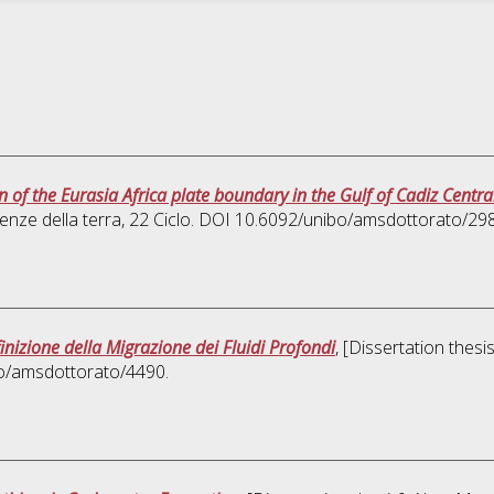
n of the Eurasia Africa plate boundary in the Gulf of Cadiz Centra
enze della terra
, 22 Ciclo. DOI 10.6092/unibo/amsdottorato/29
inizione della Migrazione dei Fluidi Profondi
, [Dissertation thes
bo/amsdottorato/4490.