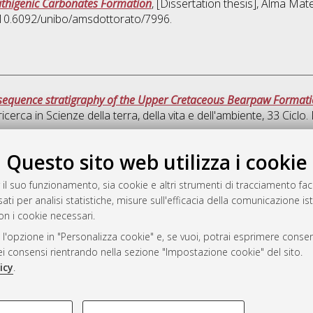
Authigenic Carbonates Formation
, [Dissertation thesis], Alma Mat
I 10.6092/unibo/amsdottorato/7996.
sequence stratigraphy of the Upper Cretaceous Bearpaw Formatio
ricerca in
Scienze della terra, della vita e dell'ambiente
, 33 Cicl
Quest
Questo sito web utilizza i cookie
 il suo funzionamento, sia cookie e altri strumenti di tracciamento faco
rato
ati per analisi statistiche, misure sull'efficacia della comunicazione is
-7946
on i cookie necessari.
mplementato e gestito da
AlmaDL
 l'opzione in "Personalizza cookie" e, se vuoi, potrai esprimere consens
ni Cookie
dei consensi rientrando nella sezione "Impostazione cookie" del sito.
 sulla privacy
icy
.
d’uso del sito
COOKIE TECNICI - NECES