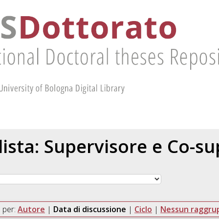
 lista: Supervisore e Co-s
 per:
Autore
|
Data di discussione
|
Ciclo
|
Nessun raggr