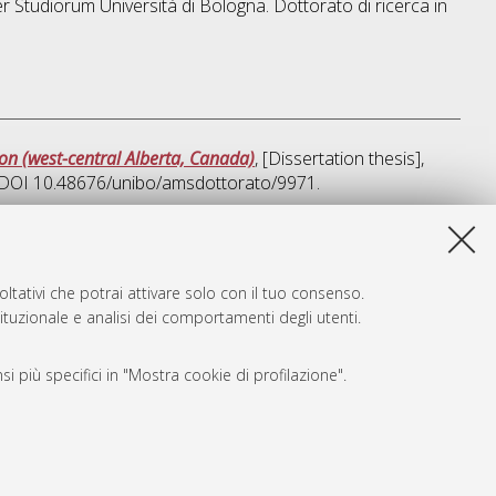
er Studiorum Università di Bologna. Dottorato di ricerca in
n (west-central Alberta, Canada)
, [Dissertation thesis],
o. DOI 10.48676/unibo/amsdottorato/9971.
a lista e' stata generata il
Thu Aug 6 20:46:29 2026 CEST
.
ltativi che potrai attivare solo con il tuo consenso.
tituzionale e analisi dei comportamenti degli utenti.
i più specifici in "Mostra cookie di profilazione".
SARI