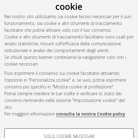
cookie
Formation (west-central Alberta, Canada)
, [Dissertation thesis],
Alma Mater Studiorum Università di Bologna. Dottorato di
Nel nostro sito utilizziamo sia cookie tecnici necessari per il suo
ricerca in
Scienze della terra, della vita e dell'ambiente
, 33
funzionamento, sia cookie e altri strumenti di tracciamento
Ciclo. DOI 10.48676/unibo/amsdottorato/9971.
facoltativi che potrai attivare solo con il tuo consenso.
Cookie e altri strumenti di tracciamento facoltativi sono usati per
Questa lista e' stata generata il
Wed Aug 5 20:48:36 2026
analisi statistiche, misure sull'efficacia della comunicazione
CEST
.
istituzionale e analisi dei comportamenti degli utenti.
Se chiudi questo banner continuerai la navigazione solo con i
cookie necessari.
Atom
Puoi esprimere il consenso sui cookie facoltativi attivando
Rss 1.0
l'opzione in "Personalizza cookie" e, se vuoi, potrai esprimere
consensi più specifici in "Mostra cookie di profilazione".
Rss 2.0
Potrai sempre rivedere le tue scelte e verificare lo stato dei
consensi rientrando nella sezione "Impostazione cookie" del
AMS Dottorato
sito.
Per maggiori informazioni
consulta la nostra Cookie policy
.
ISSN: 2038-7946
Servizio implementato e gestito da
AlmaDL
Impostazioni Cookie
COOKIE DI PROFILAZIONE -
SOLO COOKIE NECESSARI
Informativa sulla privacy