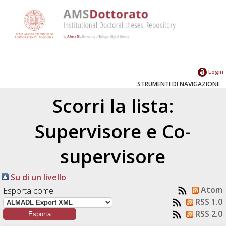
Login
STRUMENTI DI NAVIGAZIONE
Scorri la lista:
Supervisore e Co-
supervisore
Su di un livello
Atom
Esporta come
RSS 1.0
RSS 2.0