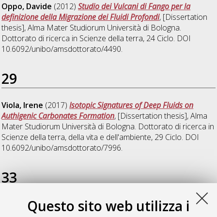
Oppo, Davide
(2012)
Studio dei Vulcani di Fango per la
definizione della Migrazione dei Fluidi Profondi
, [Dissertation
thesis], Alma Mater Studiorum Università di Bologna.
Dottorato di ricerca in
Scienze della terra
, 24 Ciclo. DOI
10.6092/unibo/amsdottorato/4490.
29
Viola, Irene
(2017)
Isotopic Signatures of Deep Fluids on
Authigenic Carbonates Formation
, [Dissertation thesis], Alma
Mater Studiorum Università di Bologna. Dottorato di ricerca in
Scienze della terra, della vita e dell'ambiente
, 29 Ciclo. DOI
10.6092/unibo/amsdottorato/7996.
33
Questo sito web utilizza i
Zubalich, Riccardo
(2021)
Paleogeographic evolution and
sequence stratigraphy of the Upper Cretaceous Bearpaw