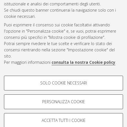
CEST
.
istituzionale e analisi dei comportamenti degli utenti.
Se chiudi questo banner continuerai la navigazione solo con i
cookie necessari.
Atom
Puoi esprimere il consenso sui cookie facoltativi attivando
Rss 1.0
l'opzione in "Personalizza cookie" e, se vuoi, potrai esprimere
consensi più specifici in "Mostra cookie di profilazione".
Rss 2.0
Potrai sempre rivedere le tue scelte e verificare lo stato dei
consensi rientrando nella sezione "Impostazione cookie" del
sito.
AMS Dottorato
Per maggiori informazioni
consulta la nostra Cookie policy
.
ISSN: 2038-7946
Servizio implementato e gestito da
AlmaDL
COOKIE DI PROFILAZIONE -
Impostazioni Cookie
SOLO COOKIE NECESSARI
Informativa sulla privacy
FACOLTATIVI
Condizioni d’uso del sito
Si tratta di cookie utilizzati per analizzare le caratteristiche della
navigazione degli utenti, creare profili in base al loro comportamento
PERSONALIZZA COOKIE
sul sito, per analisi di marketing.
Mostra cookie di profilazione
ACCETTA TUTTI I COOKIE
Google/Youtube Video
© ALMA MATER STUDIORUM - Università di Bologna, 2007-2026.