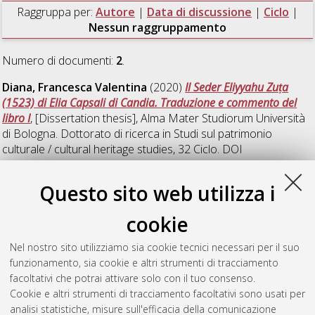
Raggruppa per:
Autore
|
Data di discussione
|
Ciclo
|
Nessun raggruppamento
Numero di documenti:
2
.
Diana, Francesca Valentina
(2020)
Il Seder Eliyyahu Zuṭa
(1523) di Elia Capsali di Candia. Traduzione e commento del
libro I
, [Dissertation thesis], Alma Mater Studiorum Università
di Bologna. Dottorato di ricerca in
Studi sul patrimonio
culturale / cultural heritage studies
, 32 Ciclo. DOI
10.48676/unibo/amsdottorato/9299.
Questo sito web utilizza i
Faustin, Nicolò
(2023)
Dal sacrificio alla preghiera. La
distruzione del Secondo Tempio di Gerusalemme e le
cookie
trasformazioni cultuali della religione giudaica
, [Dissertation
thesis], Alma Mater Studiorum Università di Bologna.
Nel nostro sito utilizziamo sia cookie tecnici necessari per il suo
Dottorato di ricerca in
Studi ebraici
, 35 Ciclo. DOI
funzionamento, sia cookie e altri strumenti di tracciamento
10.48676/unibo/amsdottorato/11103.
facoltativi che potrai attivare solo con il tuo consenso.
Cookie e altri strumenti di tracciamento facoltativi sono usati per
Questa lista e' stata generata il
Wed Aug 5 20:48:58 2026
analisi statistiche, misure sull'efficacia della comunicazione