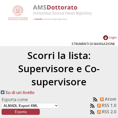
Login
STRUMENTI DI NAVIGAZIONE
Scorri la lista:
Supervisore e Co-
supervisore
Su di un livello
Atom
Esporta come
RSS 1.0
RSS 2.0