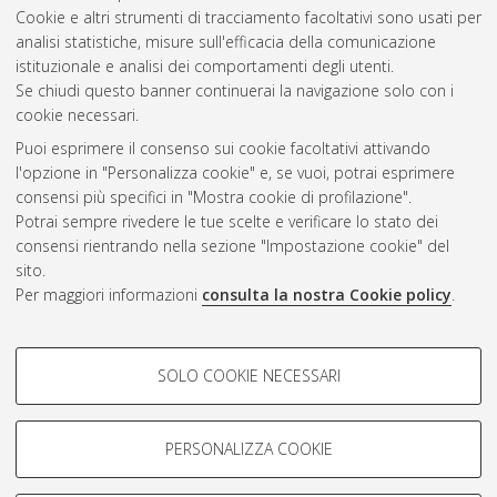
Cookie e altri strumenti di tracciamento facoltativi sono usati per
Gestione del documento:
analisi statistiche, misure sull'efficacia della comunicazione
istituzionale e analisi dei comportamenti degli utenti.
Se chiudi questo banner continuerai la navigazione solo con i
cookie necessari.
Atom
Puoi esprimere il consenso sui cookie facoltativi attivando
Rss 1.0
l'opzione in "Personalizza cookie" e, se vuoi, potrai esprimere
consensi più specifici in "Mostra cookie di profilazione".
Rss 2.0
Potrai sempre rivedere le tue scelte e verificare lo stato dei
consensi rientrando nella sezione "Impostazione cookie" del
sito.
AMS Dottorato
Per maggiori informazioni
consulta la nostra Cookie policy
.
ISSN: 2038-7946
Servizio implementato e gestito da
AlmaDL
Impostazioni Cookie
COOKIE DI PROFILAZIONE -
SOLO COOKIE NECESSARI
Informativa sulla privacy
FACOLTATIVI
Condizioni d’uso del sito
Si tratta di cookie utilizzati per analizzare le caratteristiche della
navigazione degli utenti, creare profili in base al loro comportamento
PERSONALIZZA COOKIE
sul sito, per analisi di marketing.
Mostra cookie di profilazione