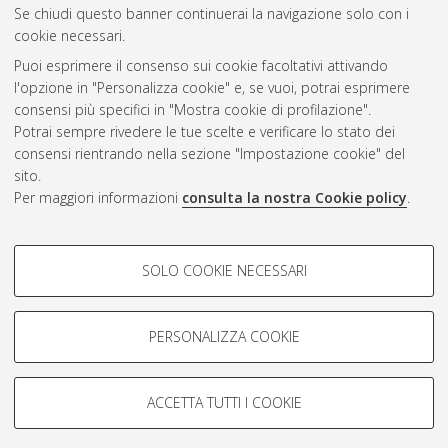
Se chiudi questo banner continuerai la navigazione solo con i
cookie necessari.
Atom
Puoi esprimere il consenso sui cookie facoltativi attivando
Rss 1.0
l'opzione in "Personalizza cookie" e, se vuoi, potrai esprimere
consensi più specifici in "Mostra cookie di profilazione".
Rss 2.0
Potrai sempre rivedere le tue scelte e verificare lo stato dei
consensi rientrando nella sezione "Impostazione cookie" del
sito.
AMS Dottorato
Per maggiori informazioni
consulta la nostra Cookie policy
.
ISSN: 2038-7946
Servizio implementato e gestito da
AlmaDL
COOKIE DI PROFILAZIONE -
Impostazioni Cookie
SOLO COOKIE NECESSARI
Informativa sulla privacy
FACOLTATIVI
Condizioni d’uso del sito
Si tratta di cookie utilizzati per analizzare le caratteristiche della
navigazione degli utenti, creare profili in base al loro comportamento
PERSONALIZZA COOKIE
sul sito, per analisi di marketing.
Mostra cookie di profilazione
ACCETTA TUTTI I COOKIE
Google/Youtube Video
© ALMA MATER STUDIORUM - Università di Bologna, 2007-2026.
COOKIE TECNICI - NECESSARI
Facebook