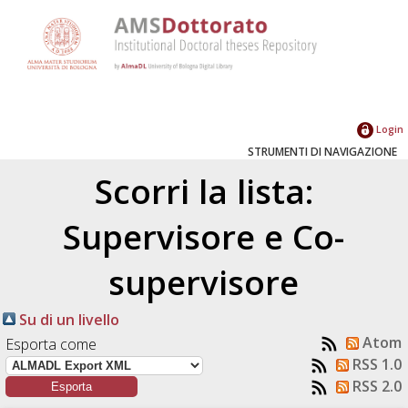
Login
STRUMENTI DI NAVIGAZIONE
Scorri la lista:
Supervisore e Co-
supervisore
Su di un livello
Atom
Esporta come
RSS 1.0
RSS 2.0