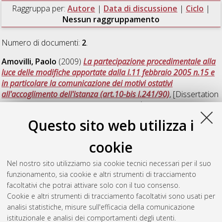
Raggruppa per:
Autore
|
Data di discussione
|
Ciclo
|
Nessun raggruppamento
Numero di documenti:
2
.
Amovilli, Paolo
(2009)
La partecipazione procedimentale alla
luce delle modifiche apportate dalla l.11 febbraio 2005 n.15 e
in particolare la comunicazione dei motivi ostativi
all'accoglimento dell'istanza (art.10-bis l.241/90)
, [Dissertation
thesis], Alma Mater Studiorum Università di Bologna.
Dottorato di ricerca in
Diritto amministrativo
, 21 Ciclo.
Questo sito web utilizza i
Vitale, Carmen
(2007)
Governo societario e tutela
cookie
dell'interesse pubblico nelle società per la gestione dei servizi
pubblici locali
, [Dissertation thesis], Alma Mater Studiorum
Nel nostro sito utilizziamo sia cookie tecnici necessari per il suo
Università di Bologna. Dottorato di ricerca in
Diritto pubblico
,
funzionamento, sia cookie e altri strumenti di tracciamento
19 Ciclo. DOI 10.6092/unibo/amsdottorato/500.
facoltativi che potrai attivare solo con il tuo consenso.
Cookie e altri strumenti di tracciamento facoltativi sono usati per
Questa lista e' stata generata il
Thu Aug 6 20:45:46 2026
analisi statistiche, misure sull'efficacia della comunicazione
CEST
.
istituzionale e analisi dei comportamenti degli utenti.