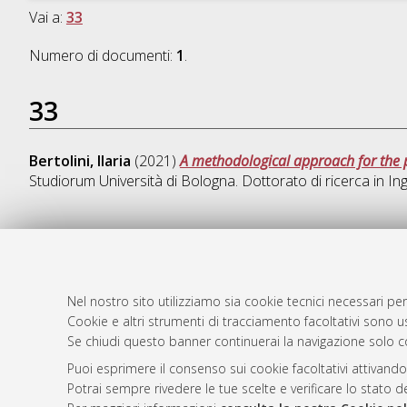
Vai a:
33
Numero di documenti:
1
.
33
Bertolini, Ilaria
(2021)
A methodological approach for the 
Studiorum Università di Bologna. Dottorato di ricerca in
Ing
AMS Dotto
Atom
ISSN: 2038
Nel nostro sito utilizziamo sia cookie tecnici necessari per
Rss 1.0
Cookie e altri strumenti di tracciamento facoltativi sono us
Servizio i
Se chiudi questo banner continuerai la navigazione solo c
Rss 2.0
Impostazio
Informativa
Puoi esprimere il consenso sui cookie facoltativi attivando
Potrai sempre rivedere le tue scelte e verificare lo stato 
Condizioni 