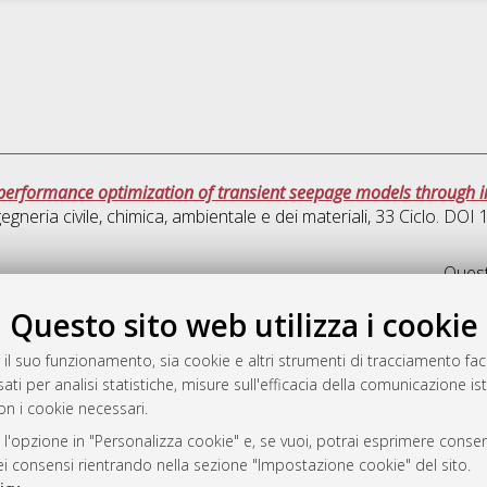
performance optimization of transient seepage models through i
egneria civile, chimica, ambientale e dei materiali
, 33 Ciclo. DO
Quest
Questo sito web utilizza i cookie
rato
-7946
 il suo funzionamento, sia cookie e altri strumenti di tracciamento faco
ati per analisi statistiche, misure sull'efficacia della comunicazione is
mplementato e gestito da
AlmaDL
on i cookie necessari.
ni Cookie
 sulla privacy
 l'opzione in "Personalizza cookie" e, se vuoi, potrai esprimere consens
dei consensi rientrando nella sezione "Impostazione cookie" del sito.
d’uso del sito