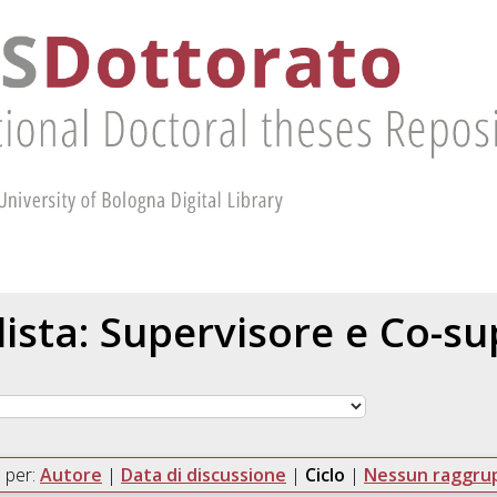
 lista: Supervisore e Co-s
 per:
Autore
|
Data di discussione
|
Ciclo
|
Nessun raggr