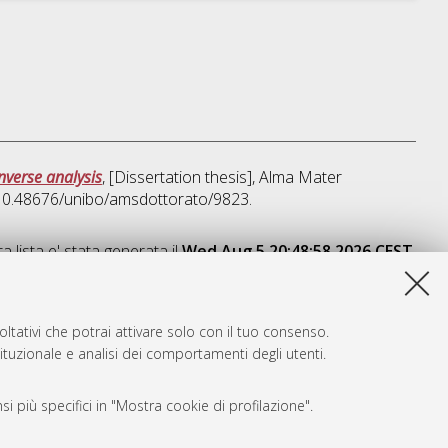
nverse analysis
, [Dissertation thesis], Alma Mater
I 10.48676/unibo/amsdottorato/9823.
a lista e' stata generata il
Wed Aug 5 20:48:58 2026 CEST
.
ltativi che potrai attivare solo con il tuo consenso.
tituzionale e analisi dei comportamenti degli utenti.
i più specifici in "Mostra cookie di profilazione".