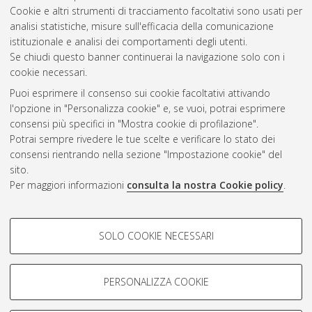
Cookie e altri strumenti di tracciamento facoltativi sono usati per
Gestione del documento:
analisi statistiche, misure sull'efficacia della comunicazione
istituzionale e analisi dei comportamenti degli utenti.
Se chiudi questo banner continuerai la navigazione solo con i
cookie necessari.
Atom
Puoi esprimere il consenso sui cookie facoltativi attivando
Rss 1.0
l'opzione in "Personalizza cookie" e, se vuoi, potrai esprimere
consensi più specifici in "Mostra cookie di profilazione".
Rss 2.0
Potrai sempre rivedere le tue scelte e verificare lo stato dei
consensi rientrando nella sezione "Impostazione cookie" del
sito.
AMS Dottorato
Per maggiori informazioni
consulta la nostra Cookie policy
.
ISSN: 2038-7946
Servizio implementato e gestito da
AlmaDL
Impostazioni Cookie
COOKIE DI PROFILAZIONE -
SOLO COOKIE NECESSARI
Informativa sulla privacy
FACOLTATIVI
Condizioni d’uso del sito
Si tratta di cookie utilizzati per analizzare le caratteristiche della
navigazione degli utenti, creare profili in base al loro comportamento
PERSONALIZZA COOKIE
sul sito, per analisi di marketing.
Mostra cookie di profilazione