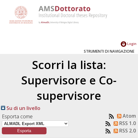
Login
STRUMENTI DI NAVIGAZIONE
Scorri la lista:
Supervisore e Co-
supervisore
Su di un livello
Atom
Esporta come
RSS 1.0
RSS 2.0