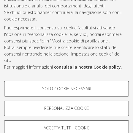
CEST
.
istituzionale e analisi dei comportamenti degli utenti.
Se chiudi questo banner continuerai la navigazione solo con i
cookie necessari.
Atom
Puoi esprimere il consenso sui cookie facoltativi attivando
Rss 1.0
l'opzione in "Personalizza cookie" e, se vuoi, potrai esprimere
consensi più specifici in "Mostra cookie di profilazione".
Rss 2.0
Potrai sempre rivedere le tue scelte e verificare lo stato dei
consensi rientrando nella sezione "Impostazione cookie" del
AMS Dottorato
sito.
Per maggiori informazioni
consulta la nostra Cookie policy
.
ISSN: 2038-7946
Servizio implementato e gestito da
AlmaDL
Impostazioni Cookie
COOKIE DI PROFILAZIONE -
SOLO COOKIE NECESSARI
Informativa sulla privacy
FACOLTATIVI
Condizioni d’uso del sito
Si tratta di cookie utilizzati per analizzare le caratteristiche della
navigazione degli utenti, creare profili in base al loro comportamento
PERSONALIZZA COOKIE
sul sito, per analisi di marketing.
Mostra cookie di profilazione
ACCETTA TUTTI I COOKIE
Google/Youtube Video