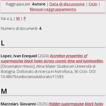
Raggruppa per:
Autore
|
Data di discussione
|
Ciclo
|
Nessun raggruppamento
Vai a:
L
|
M
|
P
Numero di documenti:
4
.
L
Lopez, Ivan Ezequiel
(2024)
Accretion properties of
supermassive black holes across cosmic time and luminosities
,
[Dissertation thesis], Alma Mater Studiorum Università di
Bologna. Dottorato di ricerca in
Astrofisica
, 36 Ciclo. DOI
10.48676/unibo/amsdottorato/11583.
M
Mazzolari, Giovanni
(2025)
Hidden supermassive black holes