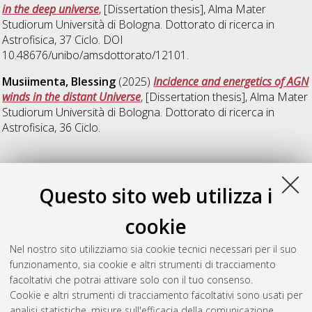
in the deep universe
, [Dissertation thesis], Alma Mater
Studiorum Università di Bologna. Dottorato di ricerca in
Astrofisica
, 37 Ciclo. DOI
10.48676/unibo/amsdottorato/12101.
Musiimenta, Blessing
(2025)
Incidence and energetics of AGN
winds in the distant Universe
, [Dissertation thesis], Alma Mater
Studiorum Università di Bologna. Dottorato di ricerca in
Astrofisica
, 36 Ciclo.
P
Questo sito web utilizza i
Perna, Michele
(2016)
Starbursting to Quenching: the Role of
cookie
X-Ray Emission in Active Galactic Nuclei Feedback Processes.
,
[Dissertation thesis], Alma Mater Studiorum Università di
Nel nostro sito utilizziamo sia cookie tecnici necessari per il suo
Bologna. Dottorato di ricerca in
Astronomia
, 29 Ciclo. DOI
funzionamento, sia cookie e altri strumenti di tracciamento
10.6092/unibo/amsdottorato/7767.
facoltativi che potrai attivare solo con il tuo consenso.
Cookie e altri strumenti di tracciamento facoltativi sono usati per
Questa lista e' stata generata il
Thu Aug 6 20:43:33 2026
analisi statistiche, misure sull'efficacia della comunicazione