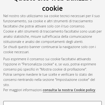
cookie
Perna, Michele
(2016)
Starbursting to Quenching: the Role of
X-Ray Emission in Active Galactic Nuclei Feedback Processes.
,
Nel nostro sito utilizziamo sia cookie tecnici necessari per il suo
[Dissertation thesis], Alma Mater Studiorum Università di
funzionamento, sia cookie e altri strumenti di tracciamento
Bologna. Dottorato di ricerca in
Astronomia
, 29 Ciclo. DOI
facoltativi che potrai attivare solo con il tuo consenso.
10.6092/unibo/amsdottorato/7767.
Cookie e altri strumenti di tracciamento facoltativi sono usati per
analisi statistiche, misure sull'efficacia della comunicazione
Questa lista e' stata generata il
Fri Aug 7 20:44:23 2026 CEST
.
istituzionale e analisi dei comportamenti degli utenti.
Se chiudi questo banner continuerai la navigazione solo con i
cookie necessari.
Atom
Puoi esprimere il consenso sui cookie facoltativi attivando
Rss 1.0
l'opzione in "Personalizza cookie" e, se vuoi, potrai esprimere
consensi più specifici in "Mostra cookie di profilazione".
Rss 2.0
Potrai sempre rivedere le tue scelte e verificare lo stato dei
consensi rientrando nella sezione "Impostazione cookie" del
sito.
AMS Dottorato
Per maggiori informazioni
consulta la nostra Cookie policy
.
ISSN: 2038-7946
Servizio implementato e gestito da
AlmaDL
COOKIE DI PROFILAZIONE -
Impostazioni Cookie