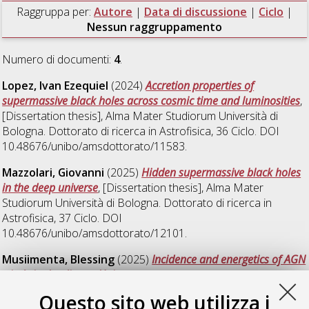
Raggruppa per:
Autore
|
Data di discussione
|
Ciclo
|
Nessun raggruppamento
Numero di documenti:
4
.
Lopez, Ivan Ezequiel
(2024)
Accretion properties of
supermassive black holes across cosmic time and luminosities
,
[Dissertation thesis], Alma Mater Studiorum Università di
Bologna. Dottorato di ricerca in
Astrofisica
, 36 Ciclo. DOI
10.48676/unibo/amsdottorato/11583.
Mazzolari, Giovanni
(2025)
Hidden supermassive black holes
in the deep universe
, [Dissertation thesis], Alma Mater
Studiorum Università di Bologna. Dottorato di ricerca in
Astrofisica
, 37 Ciclo. DOI
10.48676/unibo/amsdottorato/12101.
Musiimenta, Blessing
(2025)
Incidence and energetics of AGN
winds in the distant Universe
, [Dissertation thesis], Alma Mater
Studiorum Università di Bologna. Dottorato di ricerca in
Questo sito web utilizza i
Astrofisica
, 36 Ciclo.