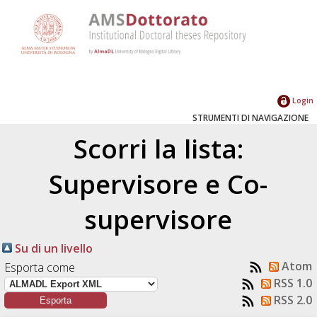
Login
STRUMENTI DI NAVIGAZIONE
Scorri la lista:
Supervisore e Co-
supervisore
Su di un livello
Atom
Esporta come
RSS 1.0
RSS 2.0