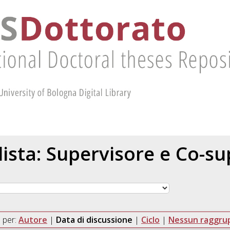
 lista: Supervisore e Co-s
 per:
Autore
|
Data di discussione
|
Ciclo
|
Nessun raggr