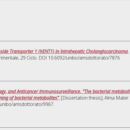
oside Transporter 1 (hENT1) in Intrahepatic Cholangiocarcinoma
,
rimentale
, 29 Ciclo. DOI 10.6092/unibo/amsdottorato/7876.
hagy, and Anticancer Immunosurveillance. “The bacterial metabol
ing of bacterial metabolites”
, [Dissertation thesis], Alma Mater
6/unibo/amsdottorato/9967.