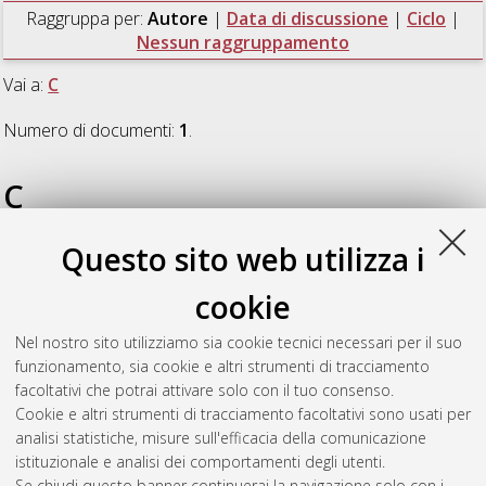
Raggruppa per:
Autore
|
Data di discussione
|
Ciclo
|
Nessun raggruppamento
Vai a:
C
Numero di documenti:
1
.
C
Questo sito web utilizza i
Console Camprini, Patrizio
(2013)
Power Transient Analysis
of Experimental Devices for Jules Horowitz Material Testing
cookie
Reactor (JHR)
, [Dissertation thesis], Alma Mater Studiorum
Università di Bologna. Dottorato di ricerca in
Ingegneria
Nel nostro sito utilizziamo sia cookie tecnici necessari per il suo
energetica, nucleare e del controllo ambientale
, 25 Ciclo. DOI
funzionamento, sia cookie e altri strumenti di tracciamento
10.6092/unibo/amsdottorato/5689.
facoltativi che potrai attivare solo con il tuo consenso.
Cookie e altri strumenti di tracciamento facoltativi sono usati per
Questa lista e' stata generata il
Sun Aug 9 20:45:35 2026
analisi statistiche, misure sull'efficacia della comunicazione
CEST
.
istituzionale e analisi dei comportamenti degli utenti.
Se chiudi questo banner continuerai la navigazione solo con i