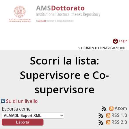
Login
STRUMENTI DI NAVIGAZIONE
Scorri la lista:
Supervisore e Co-
supervisore
Su di un livello
Atom
Esporta come
RSS 1.0
RSS 2.0