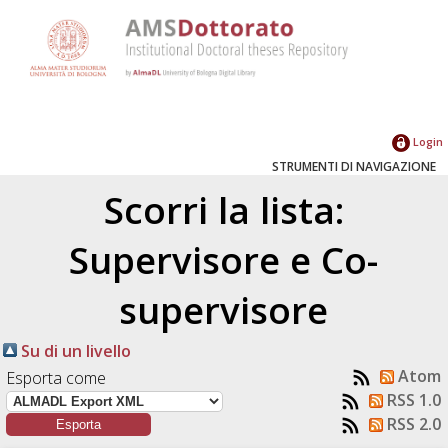
Login
STRUMENTI DI NAVIGAZIONE
Scorri la lista:
Supervisore e Co-
supervisore
Su di un livello
Atom
Esporta come
RSS 1.0
RSS 2.0