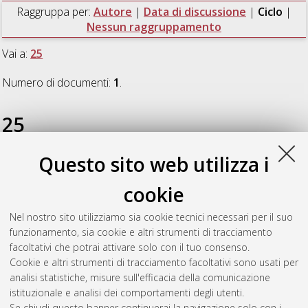
Raggruppa per:
Autore
|
Data di discussione
|
Ciclo
|
Nessun raggruppamento
Vai a:
25
Numero di documenti:
1
.
25
Questo sito web utilizza i
Console Camprini, Patrizio
(2013)
Power Transient Analysis
of Experimental Devices for Jules Horowitz Material Testing
cookie
Reactor (JHR)
, [Dissertation thesis], Alma Mater Studiorum
Università di Bologna. Dottorato di ricerca in
Ingegneria
Nel nostro sito utilizziamo sia cookie tecnici necessari per il suo
energetica, nucleare e del controllo ambientale
, 25 Ciclo. DOI
funzionamento, sia cookie e altri strumenti di tracciamento
10.6092/unibo/amsdottorato/5689.
facoltativi che potrai attivare solo con il tuo consenso.
Cookie e altri strumenti di tracciamento facoltativi sono usati per
Questa lista e' stata generata il
Thu Aug 6 20:45:29 2026
analisi statistiche, misure sull'efficacia della comunicazione
CEST
.
istituzionale e analisi dei comportamenti degli utenti.
Se chiudi questo banner continuerai la navigazione solo con i