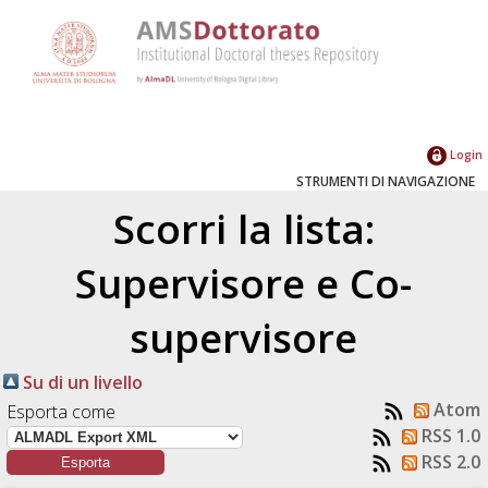
Login
STRUMENTI DI NAVIGAZIONE
Scorri la lista:
Supervisore e Co-
supervisore
Su di un livello
Atom
Esporta come
RSS 1.0
RSS 2.0