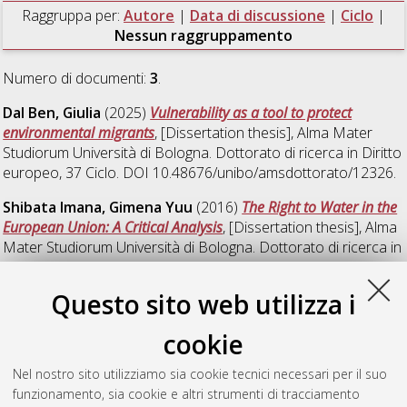
Raggruppa per:
Autore
|
Data di discussione
|
Ciclo
|
Nessun raggruppamento
Numero di documenti:
3
.
Dal Ben, Giulia
(2025)
Vulnerability as a tool to protect
environmental migrants
, [Dissertation thesis], Alma Mater
Studiorum Università di Bologna. Dottorato di ricerca in
Diritto
europeo
, 37 Ciclo. DOI 10.48676/unibo/amsdottorato/12326.
Shibata Imana, Gimena Yuu
(2016)
The Right to Water in the
European Union: A Critical Analysis
, [Dissertation thesis], Alma
Mater Studiorum Università di Bologna. Dottorato di ricerca in
Diritto europeo
, 28 Ciclo. DOI
10.6092/unibo/amsdottorato/7694.
Questo sito web utilizza i
Villalba Cano, Laura Maria
(2024)
L'iniziativa dei cittadini
cookie
europei: un'analisi della sua efficacia come strumento di
democrazia partecipativa
, [Dissertation thesis], Alma Mater
Nel nostro sito utilizziamo sia cookie tecnici necessari per il suo
Studiorum Università di Bologna. Dottorato di ricerca in
Diritto
funzionamento, sia cookie e altri strumenti di tracciamento
europeo
, 36 Ciclo.