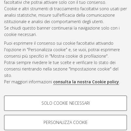
facoltativi che potrai attivare solo con il tuo consenso.
Cookie e altri strumenti di tracciamento facoltativi sono usati per
Questa lista e' stata generata il
Sat Aug 8 20:47:47 2026
analisi statistiche, misure sull'efficacia della comunicazione
CEST
.
istituzionale e analisi dei comportamenti degli utenti.
Se chiudi questo banner continuerai la navigazione solo con i
cookie necessari.
Atom
Puoi esprimere il consenso sui cookie facoltativi attivando
Rss 1.0
l'opzione in "Personalizza cookie" e, se vuoi, potrai esprimere
consensi più specifici in "Mostra cookie di profilazione".
Rss 2.0
Potrai sempre rivedere le tue scelte e verificare lo stato dei
consensi rientrando nella sezione "Impostazione cookie" del
sito.
AMS Dottorato
Per maggiori informazioni
consulta la nostra Cookie policy
.
ISSN: 2038-7946
Servizio implementato e gestito da
AlmaDL
COOKIE DI PROFILAZIONE -
Impostazioni Cookie
SOLO COOKIE NECESSARI
Informativa sulla privacy
FACOLTATIVI
Condizioni d’uso del sito
Si tratta di cookie utilizzati per analizzare le caratteristiche della
navigazione degli utenti, creare profili in base al loro comportamento
PERSONALIZZA COOKIE
sul sito, per analisi di marketing.