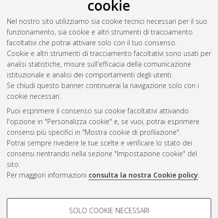
cookie
Nel nostro sito utilizziamo sia cookie tecnici necessari per il suo
funzionamento, sia cookie e altri strumenti di tracciamento
facoltativi che potrai attivare solo con il tuo consenso.
Cookie e altri strumenti di tracciamento facoltativi sono usati per
Gestione del documento:
analisi statistiche, misure sull'efficacia della comunicazione
istituzionale e analisi dei comportamenti degli utenti.
Se chiudi questo banner continuerai la navigazione solo con i
cookie necessari.
Atom
Puoi esprimere il consenso sui cookie facoltativi attivando
Rss 1.0
l'opzione in "Personalizza cookie" e, se vuoi, potrai esprimere
consensi più specifici in "Mostra cookie di profilazione".
Rss 2.0
Potrai sempre rivedere le tue scelte e verificare lo stato dei
consensi rientrando nella sezione "Impostazione cookie" del
sito.
AMS Dottorato
Per maggiori informazioni
consulta la nostra Cookie policy
.
ISSN: 2038-7946
Servizio implementato e gestito da
AlmaDL
Impostazioni Cookie
COOKIE DI PROFILAZIONE -
SOLO COOKIE NECESSARI
Informativa sulla privacy
FACOLTATIVI