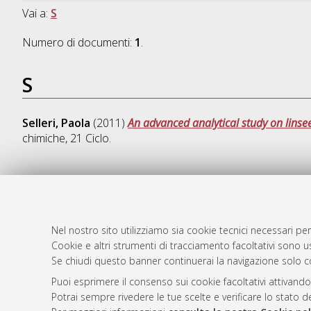
Vai a:
S
Numero di documenti:
1
.
S
Selleri, Paola
(2011)
An advanced analytical study on linsee
chimiche
, 21 Ciclo.
AMS Dotto
Atom
ISSN: 2038
Nel nostro sito utilizziamo sia cookie tecnici necessari per
Rss 1.0
Cookie e altri strumenti di tracciamento facoltativi sono us
Servizio i
Se chiudi questo banner continuerai la navigazione solo c
Rss 2.0
Impostazio
Informativa
Puoi esprimere il consenso sui cookie facoltativi attivando
Potrai sempre rivedere le tue scelte e verificare lo stato 
Condizioni 