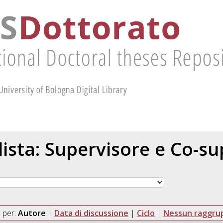
 lista: Supervisore e Co-s
 per:
Autore
|
Data di discussione
|
Ciclo
|
Nessun raggr