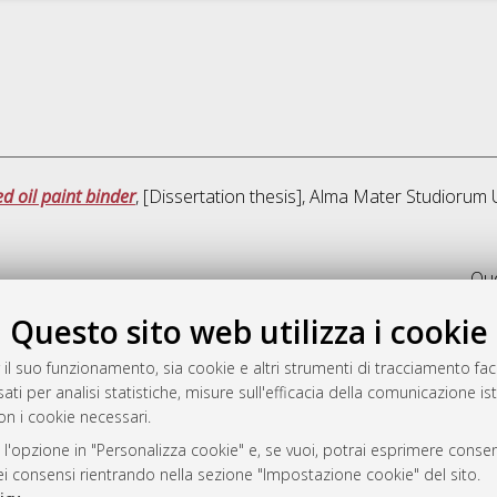
d oil paint binder
, [Dissertation thesis], Alma Mater Studiorum 
Que
Questo sito web utilizza i cookie
rato
-7946
 il suo funzionamento, sia cookie e altri strumenti di tracciamento faco
ati per analisi statistiche, misure sull'efficacia della comunicazione is
mplementato e gestito da
AlmaDL
on i cookie necessari.
ni Cookie
 sulla privacy
 l'opzione in "Personalizza cookie" e, se vuoi, potrai esprimere consens
dei consensi rientrando nella sezione "Impostazione cookie" del sito.
d’uso del sito