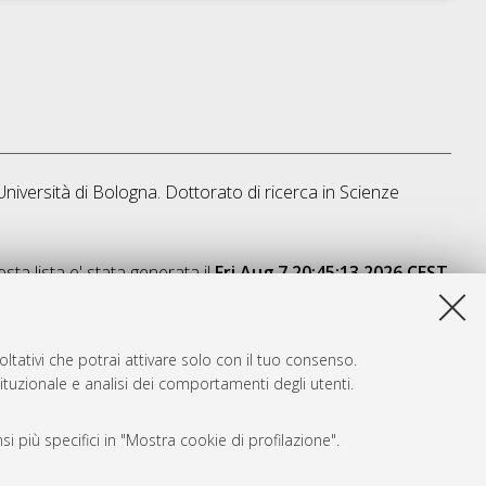
Università di Bologna. Dottorato di ricerca in
Scienze
sta lista e' stata generata il
Fri Aug 7 20:45:13 2026 CEST
.
ltativi che potrai attivare solo con il tuo consenso.
tituzionale e analisi dei comportamenti degli utenti.
i più specifici in "Mostra cookie di profilazione".