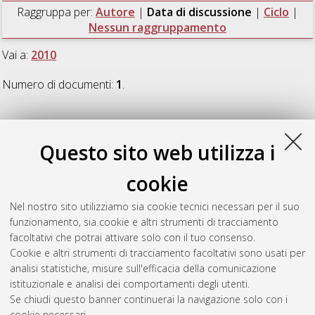
Raggruppa per:
Autore
|
Data di discussione
|
Ciclo
|
Nessun raggruppamento
Vai a:
2010
Numero di documenti:
1
.
2010
Questo sito web utilizza i
Ricciotti, Adele
(2010)
Etica della ragione poetica: rinascita
cookie
dell'uomo e rinnovamento filosofico in Maria Zambrano
,
[Dissertation thesis], Alma Mater Studiorum Università di
Nel nostro sito utilizziamo sia cookie tecnici necessari per il suo
Bologna. Dottorato di ricerca in
Filosofia (estetica ed etica)
,
funzionamento, sia cookie e altri strumenti di tracciamento
22 Ciclo.
facoltativi che potrai attivare solo con il tuo consenso.
Cookie e altri strumenti di tracciamento facoltativi sono usati per
Questa lista e' stata generata il
Thu Aug 6 20:44:42 2026
analisi statistiche, misure sull'efficacia della comunicazione
CEST
.
istituzionale e analisi dei comportamenti degli utenti.
Se chiudi questo banner continuerai la navigazione solo con i
cookie necessari.