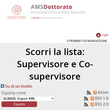
Login
STRUMENTI DI NAVIGAZIONE
Scorri la lista:
Supervisore e Co-
supervisore
Su di un livello
Atom
Esporta come
RSS 1.0
RSS 2.0