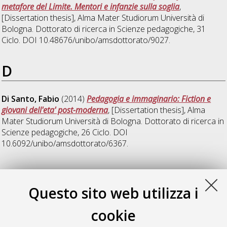
metafore del Limite. Mentori e infanzie sulla soglia
,
[Dissertation thesis], Alma Mater Studiorum Università di
Bologna. Dottorato di ricerca in
Scienze pedagogiche
, 31
Ciclo. DOI 10.48676/unibo/amsdottorato/9027.
D
Di Santo, Fabio
(2014)
Pedagogia e immaginario: Fiction e
giovani dell'eta' post-moderna
, [Dissertation thesis], Alma
Mater Studiorum Università di Bologna. Dottorato di ricerca in
Scienze pedagogiche
, 26 Ciclo. DOI
10.6092/unibo/amsdottorato/6367.
L
Questo sito web utilizza i
Lenares, Alberto
(2025)
Indagine sull'albo illustrato tra nuclei
cookie
di approfondimento, categorie interpretative e tendenze
internazionali
, [Dissertation thesis], Alma Mater Studiorum