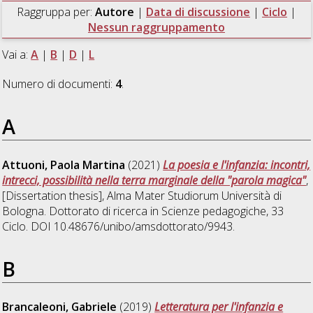
Raggruppa per:
Autore
|
Data di discussione
|
Ciclo
|
Nessun raggruppamento
Vai a:
A
|
B
|
D
|
L
Numero di documenti:
4
.
A
Attuoni, Paola Martina
(2021)
La poesia e l'infanzia: incontri,
intrecci, possibilità nella terra marginale della "parola magica"
,
[Dissertation thesis], Alma Mater Studiorum Università di
Bologna. Dottorato di ricerca in
Scienze pedagogiche
, 33
Ciclo. DOI 10.48676/unibo/amsdottorato/9943.
B
Brancaleoni, Gabriele
(2019)
Letteratura per l'infanzia e