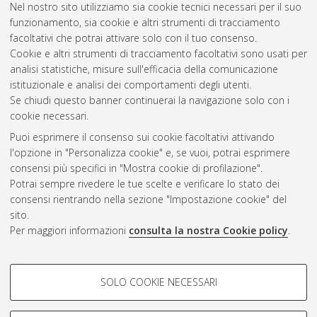
Nel nostro sito utilizziamo sia cookie tecnici necessari per il suo
Università di Bologna. Dottorato di ricerca in
Scienze
funzionamento, sia cookie e altri strumenti di tracciamento
pedagogiche
, 37 Ciclo.
facoltativi che potrai attivare solo con il tuo consenso.
Cookie e altri strumenti di tracciamento facoltativi sono usati per
Questa lista e' stata generata il
Thu Aug 6 20:48:13 2026
analisi statistiche, misure sull'efficacia della comunicazione
CEST
.
istituzionale e analisi dei comportamenti degli utenti.
Se chiudi questo banner continuerai la navigazione solo con i
cookie necessari.
Atom
Puoi esprimere il consenso sui cookie facoltativi attivando
Rss 1.0
l'opzione in "Personalizza cookie" e, se vuoi, potrai esprimere
consensi più specifici in "Mostra cookie di profilazione".
Rss 2.0
Potrai sempre rivedere le tue scelte e verificare lo stato dei
consensi rientrando nella sezione "Impostazione cookie" del
AMS Dottorato
sito.
Per maggiori informazioni
consulta la nostra Cookie policy
.
ISSN: 2038-7946
Servizio implementato e gestito da
AlmaDL
Impostazioni Cookie
COOKIE DI PROFILAZIONE -
SOLO COOKIE NECESSARI
Informativa sulla privacy
FACOLTATIVI
Condizioni d’uso del sito
Si tratta di cookie utilizzati per analizzare le caratteristiche della