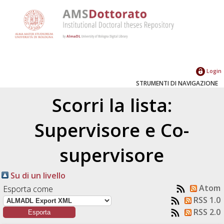
Login
STRUMENTI DI NAVIGAZIONE
Scorri la lista:
Supervisore e Co-
supervisore
Su di un livello
Atom
Esporta come
RSS 1.0
RSS 2.0