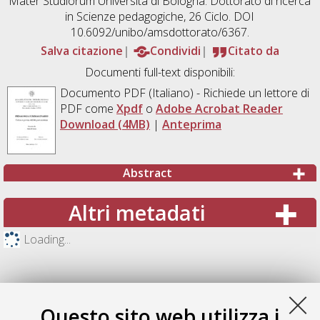
Mater Studiorum Università di Bologna. Dottorato di ricerca
in
Scienze pedagogiche
, 26 Ciclo. DOI
10.6092/unibo/amsdottorato/6367.
Salva citazione
Condividi
Citato da
Documenti full-text disponibili:
Documento PDF
(Italiano) - Richiede un lettore di
PDF come
Xpdf
o
Adobe Acrobat Reader
Download (4MB)
|
Anteprima
Abstract
Altri metadati
Loading...
Questo sito web utilizza i