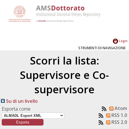
Login
STRUMENTI DI NAVIGAZIONE
Scorri la lista:
Supervisore e Co-
supervisore
Su di un livello
Atom
Esporta come
RSS 1.0
RSS 2.0