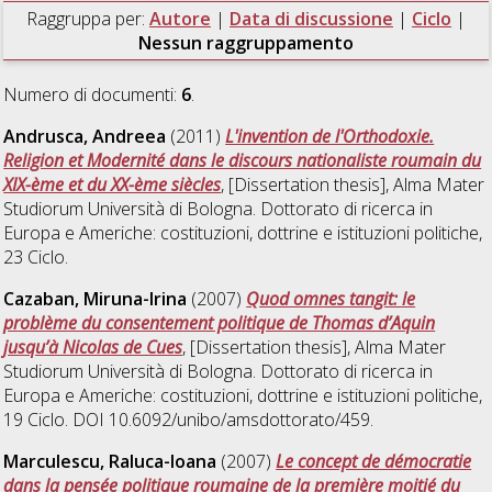
Raggruppa per:
Autore
|
Data di discussione
|
Ciclo
|
Nessun raggruppamento
Numero di documenti:
6
.
Andrusca, Andreea
(2011)
L'invention de l'Orthodoxie.
Religion et Modernité dans le discours nationaliste roumain du
XIX-ème et du XX-ème siècles
, [Dissertation thesis], Alma Mater
Studiorum Università di Bologna. Dottorato di ricerca in
Europa e Americhe: costituzioni, dottrine e istituzioni politiche
,
23 Ciclo.
Cazaban, Miruna-Irina
(2007)
Quod omnes tangit: le
problème du consentement politique de Thomas d’Aquin
jusqu’à Nicolas de Cues
, [Dissertation thesis], Alma Mater
Studiorum Università di Bologna. Dottorato di ricerca in
Europa e Americhe: costituzioni, dottrine e istituzioni politiche
,
19 Ciclo. DOI 10.6092/unibo/amsdottorato/459.
Marculescu, Raluca-Ioana
(2007)
Le concept de démocratie
dans la pensée politique roumaine de la première moitié du