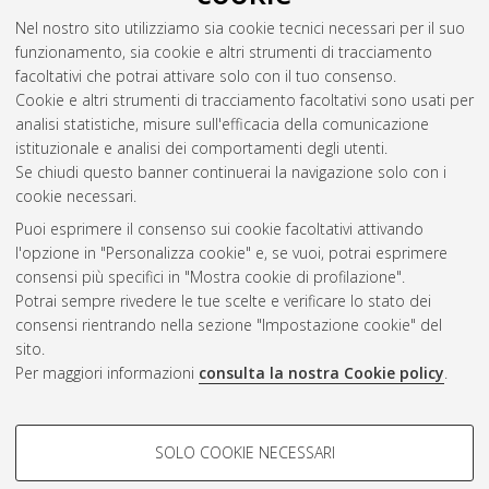
Mater Studiorum Università di Bologna. Dottorato di ricerca in
Nel nostro sito utilizziamo sia cookie tecnici necessari per il suo
Europa e Americhe: costituzioni, dottrine e istituzioni politiche
,
funzionamento, sia cookie e altri strumenti di tracciamento
21 Ciclo. DOI 10.6092/unibo/amsdottorato/3166.
facoltativi che potrai attivare solo con il tuo consenso.
Cookie e altri strumenti di tracciamento facoltativi sono usati per
Questa lista e' stata generata il
Thu Aug 6 20:45:51 2026
analisi statistiche, misure sull'efficacia della comunicazione
CEST
.
istituzionale e analisi dei comportamenti degli utenti.
Se chiudi questo banner continuerai la navigazione solo con i
cookie necessari.
Atom
Puoi esprimere il consenso sui cookie facoltativi attivando
Rss 1.0
l'opzione in "Personalizza cookie" e, se vuoi, potrai esprimere
consensi più specifici in "Mostra cookie di profilazione".
Rss 2.0
Potrai sempre rivedere le tue scelte e verificare lo stato dei
consensi rientrando nella sezione "Impostazione cookie" del
sito.
AMS Dottorato
Per maggiori informazioni
consulta la nostra Cookie policy
.
ISSN: 2038-7946
Servizio implementato e gestito da
AlmaDL
Impostazioni Cookie
COOKIE DI PROFILAZIONE -
SOLO COOKIE NECESSARI
Informativa sulla privacy
FACOLTATIVI
Condizioni d’uso del sito