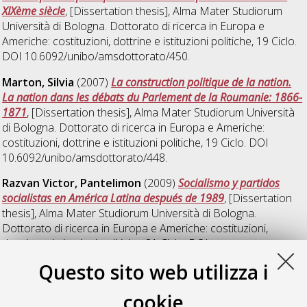
XIXème siècle
, [Dissertation thesis], Alma Mater Studiorum
Università di Bologna. Dottorato di ricerca in
Europa e
Americhe: costituzioni, dottrine e istituzioni politiche
, 19 Ciclo.
DOI 10.6092/unibo/amsdottorato/450.
Marton, Silvia
(2007)
La construction politique de la nation.
La nation dans les débats du Parlement de la Roumanie: 1866-
1871
, [Dissertation thesis], Alma Mater Studiorum Università
di Bologna. Dottorato di ricerca in
Europa e Americhe:
costituzioni, dottrine e istituzioni politiche
, 19 Ciclo. DOI
10.6092/unibo/amsdottorato/448.
Razvan Victor, Pantelimon
(2009)
Socialismo y partidos
socialistas en América Latina después de 1989
, [Dissertation
thesis], Alma Mater Studiorum Università di Bologna.
Dottorato di ricerca in
Europa e Americhe: costituzioni,
dottrine e istituzioni politiche
, 21 Ciclo. DOI
10.6092/unibo/amsdottorato/2230.
Questo sito web utilizza i
Stoica, Irina Mihaela
(2010)
Welfare provision in Sweden and
cookie
the dominant position of the Sap
, [Dissertation thesis], Alma