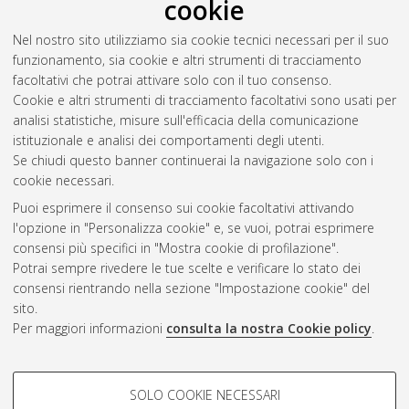
cookie
Nel nostro sito utilizziamo sia cookie tecnici necessari per il suo
funzionamento, sia cookie e altri strumenti di tracciamento
facoltativi che potrai attivare solo con il tuo consenso.
Cookie e altri strumenti di tracciamento facoltativi sono usati per
Gestione del documento:
analisi statistiche, misure sull'efficacia della comunicazione
istituzionale e analisi dei comportamenti degli utenti.
Se chiudi questo banner continuerai la navigazione solo con i
cookie necessari.
Atom
Puoi esprimere il consenso sui cookie facoltativi attivando
Rss 1.0
l'opzione in "Personalizza cookie" e, se vuoi, potrai esprimere
consensi più specifici in "Mostra cookie di profilazione".
Rss 2.0
Potrai sempre rivedere le tue scelte e verificare lo stato dei
consensi rientrando nella sezione "Impostazione cookie" del
sito.
AMS Dottorato
Per maggiori informazioni
consulta la nostra Cookie policy
.
ISSN: 2038-7946
Servizio implementato e gestito da
AlmaDL
Impostazioni Cookie
COOKIE DI PROFILAZIONE -
SOLO COOKIE NECESSARI
Informativa sulla privacy
FACOLTATIVI