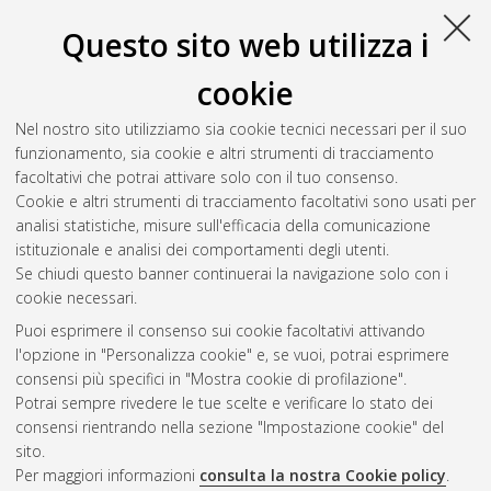
V
Questo sito web utilizza i
cookie
Venturi, Cristina
(2024)
La pedagogia e metodologia
Montessori in relazione allo sviluppo tecnologico-digitale
,
Nel nostro sito utilizziamo sia cookie tecnici necessari per il suo
[Dissertation thesis], Alma Mater Studiorum Università di
funzionamento, sia cookie e altri strumenti di tracciamento
Bologna. Dottorato di ricerca in
Scienze pedagogiche
, 36
facoltativi che potrai attivare solo con il tuo consenso.
Ciclo. DOI 10.48676/unibo/amsdottorato/11484.
Cookie e altri strumenti di tracciamento facoltativi sono usati per
analisi statistiche, misure sull'efficacia della comunicazione
Questa lista e' stata generata il
Fri Aug 7 20:47:46 2026 CEST
.
istituzionale e analisi dei comportamenti degli utenti.
Se chiudi questo banner continuerai la navigazione solo con i
cookie necessari.
Atom
Puoi esprimere il consenso sui cookie facoltativi attivando
Rss 1.0
l'opzione in "Personalizza cookie" e, se vuoi, potrai esprimere
consensi più specifici in "Mostra cookie di profilazione".
Rss 2.0
Potrai sempre rivedere le tue scelte e verificare lo stato dei
consensi rientrando nella sezione "Impostazione cookie" del
AMS Dottorato
sito.
Per maggiori informazioni
consulta la nostra Cookie policy
.
ISSN: 2038-7946