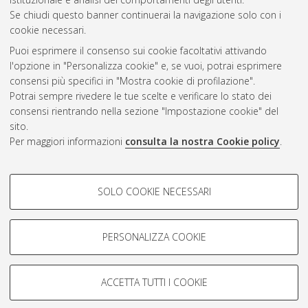
Se chiudi questo banner continuerai la navigazione solo con i
cookie necessari.
Atom
Puoi esprimere il consenso sui cookie facoltativi attivando
Rss 1.0
l'opzione in "Personalizza cookie" e, se vuoi, potrai esprimere
consensi più specifici in "Mostra cookie di profilazione".
Rss 2.0
Potrai sempre rivedere le tue scelte e verificare lo stato dei
consensi rientrando nella sezione "Impostazione cookie" del
sito.
AMS Dottorato
Per maggiori informazioni
consulta la nostra Cookie policy
.
ISSN: 2038-7946
Servizio implementato e gestito da
AlmaDL
COOKIE DI PROFILAZIONE -
Impostazioni Cookie
SOLO COOKIE NECESSARI
Informativa sulla privacy
FACOLTATIVI
Condizioni d’uso del sito
Si tratta di cookie utilizzati per analizzare le caratteristiche della
navigazione degli utenti, creare profili in base al loro comportamento
PERSONALIZZA COOKIE
sul sito, per analisi di marketing.
Mostra cookie di profilazione
ACCETTA TUTTI I COOKIE
Google/Youtube Video
© ALMA MATER STUDIORUM - Università di Bologna, 2007-2026.
COOKIE TECNICI - NECESSARI