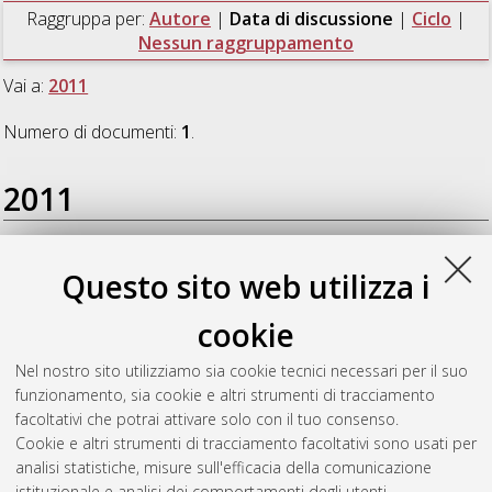
Raggruppa per:
Autore
|
Data di discussione
|
Ciclo
|
Nessun raggruppamento
Vai a:
2011
Numero di documenti:
1
.
2011
Nicolini, Benedetta
(2011)
Effetto della combinazione di
Questo sito web utilizza i
cellule CD4+CD25+, cellule staminali emopoietiche CD34+e
ATG nella prevenzione della risposta alloreattiva delle cellule T
cookie
in vitro ed in vivo
, [Dissertation thesis], Alma Mater Studiorum
Università di Bologna. Dottorato di ricerca in
Scienze
Nel nostro sito utilizziamo sia cookie tecnici necessari per il suo
biomediche: progetto n. 2 "Ematologia clinica e sperimentale
funzionamento, sia cookie e altri strumenti di tracciamento
ed ematopatologia"
, 23 Ciclo.
facoltativi che potrai attivare solo con il tuo consenso.
Cookie e altri strumenti di tracciamento facoltativi sono usati per
Questa lista e' stata generata il
Sat Aug 8 20:49:05 2026
analisi statistiche, misure sull'efficacia della comunicazione
CEST
.
istituzionale e analisi dei comportamenti degli utenti.