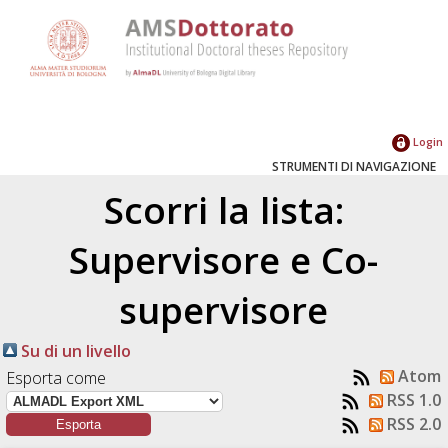
Login
STRUMENTI DI NAVIGAZIONE
Scorri la lista:
Supervisore e Co-
supervisore
Su di un livello
Atom
Esporta come
RSS 1.0
RSS 2.0