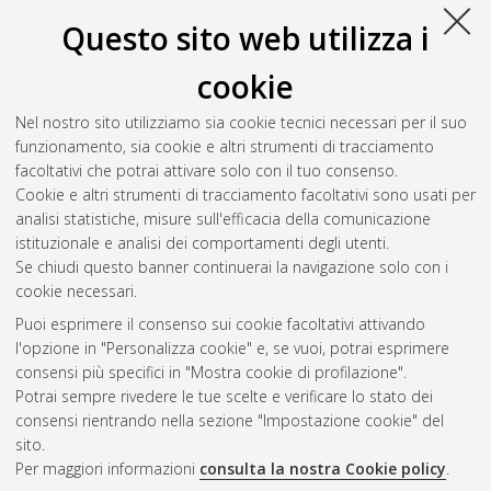
Acrobat Reader
Questo sito web utilizza i
Download (926kB)
cookie
Abstract
Nel nostro sito utilizziamo sia cookie tecnici necessari per il suo
funzionamento, sia cookie e altri strumenti di tracciamento
Altri metadati
facoltativi che potrai attivare solo con il tuo consenso.
Cookie e altri strumenti di tracciamento facoltativi sono usati per
Gestione del documento:
analisi statistiche, misure sull'efficacia della comunicazione
istituzionale e analisi dei comportamenti degli utenti.
Se chiudi questo banner continuerai la navigazione solo con i
cookie necessari.
Atom
Puoi esprimere il consenso sui cookie facoltativi attivando
Rss 1.0
l'opzione in "Personalizza cookie" e, se vuoi, potrai esprimere
consensi più specifici in "Mostra cookie di profilazione".
Rss 2.0
Potrai sempre rivedere le tue scelte e verificare lo stato dei
consensi rientrando nella sezione "Impostazione cookie" del
sito.
AMS Dottorato
Per maggiori informazioni
consulta la nostra Cookie policy
.
ISSN: 2038-7946