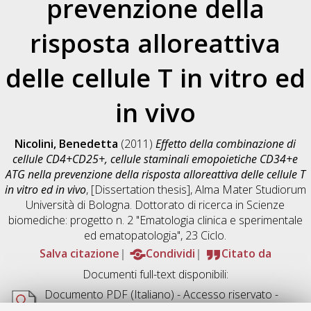
prevenzione della
risposta alloreattiva
delle cellule T in vitro ed
in vivo
Nicolini, Benedetta
(2011)
Effetto della combinazione di
cellule CD4+CD25+, cellule staminali emopoietiche CD34+e
ATG nella prevenzione della risposta alloreattiva delle cellule T
in vitro ed in vivo
, [Dissertation thesis], Alma Mater Studiorum
Università di Bologna. Dottorato di ricerca in
Scienze
biomediche: progetto n. 2 "Ematologia clinica e sperimentale
ed ematopatologia"
, 23 Ciclo.
Salva citazione
Condividi
Citato da
Documenti full-text disponibili:
Documento PDF
(Italiano) - Accesso riservato -
Richiede un lettore di PDF come
Xpdf
o
Adobe