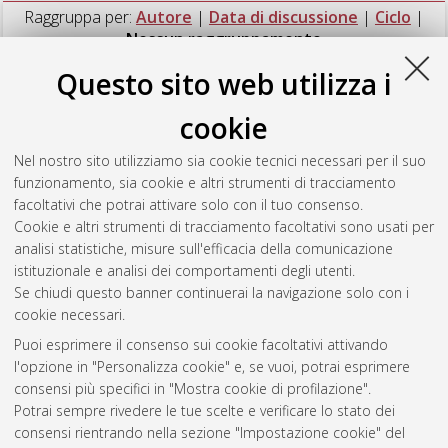
Raggruppa per:
Autore
|
Data di discussione
|
Ciclo
|
Nessun raggruppamento
Questo sito web utilizza i
Numero di documenti:
1
.
cookie
Rombi, Barbara
(2021)
Proton radiotherapy: a therapeutic
opportunity for pediatric brain tumor patients
, [Dissertation
Nel nostro sito utilizziamo sia cookie tecnici necessari per il suo
thesis], Alma Mater Studiorum Università di Bologna.
funzionamento, sia cookie e altri strumenti di tracciamento
Dottorato di ricerca in
Oncologia, ematologia e patologia
, 33
facoltativi che potrai attivare solo con il tuo consenso.
Ciclo. DOI 10.48676/unibo/amsdottorato/9567.
Cookie e altri strumenti di tracciamento facoltativi sono usati per
analisi statistiche, misure sull'efficacia della comunicazione
Questa lista e' stata generata il
Fri Aug 7 20:45:39 2026 CEST
.
istituzionale e analisi dei comportamenti degli utenti.
Se chiudi questo banner continuerai la navigazione solo con i
cookie necessari.
Atom
Puoi esprimere il consenso sui cookie facoltativi attivando
Rss 1.0
l'opzione in "Personalizza cookie" e, se vuoi, potrai esprimere
consensi più specifici in "Mostra cookie di profilazione".
Rss 2.0
Potrai sempre rivedere le tue scelte e verificare lo stato dei
consensi rientrando nella sezione "Impostazione cookie" del