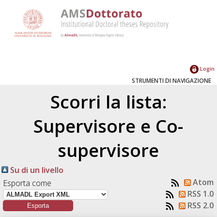
Login
STRUMENTI DI NAVIGAZIONE
Scorri la lista:
Supervisore e Co-
supervisore
Su di un livello
Atom
Esporta come
RSS 1.0
RSS 2.0