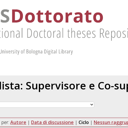
 lista: Supervisore e Co-s
 per:
Autore
|
Data di discussione
|
Ciclo
|
Nessun raggr