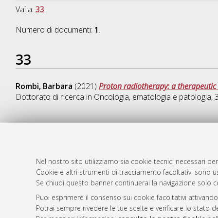
Vai a:
33
Numero di documenti:
1
.
33
Rombi, Barbara
(2021)
Proton radiotherapy: a therapeutic 
Dottorato di ricerca in
Oncologia, ematologia e patologia
,
AMS Dotto
Atom
ISSN: 2038
Nel nostro sito utilizziamo sia cookie tecnici necessari per
Rss 1.0
Cookie e altri strumenti di tracciamento facoltativi sono us
Servizio i
Se chiudi questo banner continuerai la navigazione solo c
Rss 2.0
Impostazio
Informativa
Puoi esprimere il consenso sui cookie facoltativi attivando
Potrai sempre rivedere le tue scelte e verificare lo stato 
Condizioni 