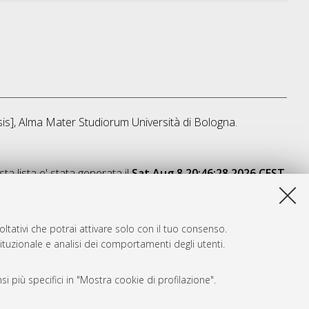
esis], Alma Mater Studiorum Università di Bologna.
ta lista e' stata generata il
Sat Aug 8 20:46:28 2026 CEST
.
ltativi che potrai attivare solo con il tuo consenso.
tituzionale e analisi dei comportamenti degli utenti.
i più specifici in "Mostra cookie di profilazione".