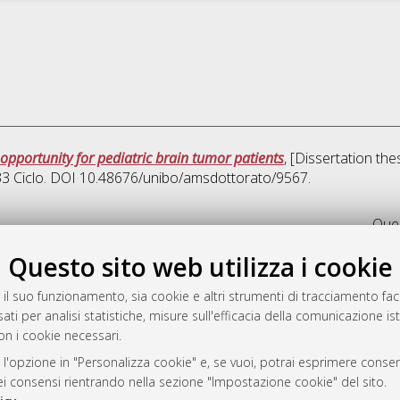
opportunity for pediatric brain tumor patients
, [Dissertation th
 33 Ciclo. DOI 10.48676/unibo/amsdottorato/9567.
Ques
Questo sito web utilizza i cookie
rato
-7946
 il suo funzionamento, sia cookie e altri strumenti di tracciamento faco
ati per analisi statistiche, misure sull'efficacia della comunicazione is
mplementato e gestito da
AlmaDL
on i cookie necessari.
ni Cookie
 sulla privacy
 l'opzione in "Personalizza cookie" e, se vuoi, potrai esprimere consens
dei consensi rientrando nella sezione "Impostazione cookie" del sito.
d’uso del sito