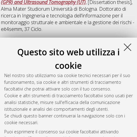
(GPR) and Ultrasound Tomography (UT)
, [Dissertation thesis],
Alma Mater Studiorum Università di Bologna. Dottorato di
ricerca in
Ingegneria e tecnologia dell'informazione per il
monitoraggio strutturale e ambientale e la gestione dei rischi -
eit4semm
, 37 Ciclo.
V
Questo sito web utilizza i
cookie
Valic, Igor
(2025)
Intelligent sensor systems for automotive
applications
, [Dissertation thesis], Alma Mater Studiorum
Nel nostro sito utilizziamo sia cookie tecnici necessari per il suo
Università di Bologna. Dottorato di ricerca in
Ingegneria e
funzionamento, sia cookie e altri strumenti di tracciamento
tecnologia dell'informazione per il monitoraggio strutturale e
facoltativi che potrai attivare solo con il tuo consenso.
ambientale e la gestione dei rischi - eit4semm
, 37 Ciclo.
Cookie e altri strumenti di tracciamento facoltativi sono usati per
analisi statistiche, misure sull'efficacia della comunicazione
Questa lista e' stata generata il
Fri Aug 7 20:41:54 2026 CEST
.
istituzionale e analisi dei comportamenti degli utenti.
Se chiudi questo banner continuerai la navigazione solo con i
cookie necessari.
Atom
Puoi esprimere il consenso sui cookie facoltativi attivando
Rss 1.0