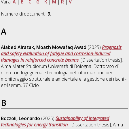
Vai a:
A
|
B
|
C
|
G
|
K
|
M
|
R
|
V
Numero di documenti:
9
.
A
Alabed Alrazak, Moath Mowafaq Awad
(2025)
Prognosis
and safety evaluation of fatigue and corrosion-induced
damages in reinforced concrete beams
, [Dissertation thesis],
Alma Mater Studiorum Università di Bologna. Dottorato di
ricerca in
Ingegneria e tecnologia dell'informazione per il
monitoraggio strutturale e ambientale e la gestione dei rischi -
eit4semm
, 37 Ciclo.
B
Bozzoli, Leonardo
(2025)
Sustainability of integrated
technologies for energy transition
, [Dissertation thesis], Alma