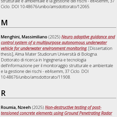
strutturale e ambientale e la gestione dei rischi - eit4semm
, 37
Ciclo. DOI 10.48676/unibo/amsdottorato/12065.
M
Menghini, Massimiliano
(2025)
Neuro adaptive guidance and
control system of a multipurpose autonomous underwater
vehicle for underwater environment monitoring
, [Dissertation
thesis], Alma Mater Studiorum Università di Bologna.
Dottorato di ricerca in
Ingegneria e tecnologia
dell'informazione per il monitoraggio strutturale e ambientale
e la gestione dei rischi - eit4semm
, 37 Ciclo. DOI
10.48676/unibo/amsdottorato/11908.
R
Roumia, Nzeeh
(2025)
Non-destructive testing of post-
tensioned concrete elements using Ground Penetrating Radar