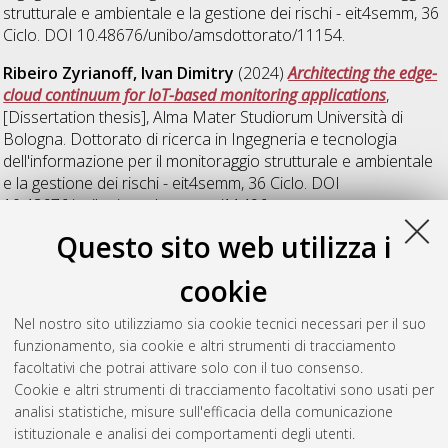
strutturale e ambientale e la gestione dei rischi - eit4semm
, 36
Ciclo. DOI 10.48676/unibo/amsdottorato/11154.
Ribeiro Zyrianoff, Ivan Dimitry
(2024)
Architecting the edge-
cloud continuum for IoT-based monitoring applications
,
[Dissertation thesis], Alma Mater Studiorum Università di
Bologna. Dottorato di ricerca in
Ingegneria e tecnologia
dell'informazione per il monitoraggio strutturale e ambientale
e la gestione dei rischi - eit4semm
, 36 Ciclo. DOI
10.48676/unibo/amsdottorato/11496.
Questo sito web utilizza i
Zunarelli, Laura
(2024)
Models development of new cells
protection for electrostatic discharges integrated in smart
cookie
power technology
, [Dissertation thesis], Alma Mater Studiorum
Università di Bologna. Dottorato di ricerca in
Ingegneria e
Nel nostro sito utilizziamo sia cookie tecnici necessari per il suo
tecnologia dell'informazione per il monitoraggio strutturale e
funzionamento, sia cookie e altri strumenti di tracciamento
ambientale e la gestione dei rischi - eit4semm
, 36 Ciclo. DOI
facoltativi che potrai attivare solo con il tuo consenso.
10.48676/unibo/amsdottorato/11429.
Cookie e altri strumenti di tracciamento facoltativi sono usati per
analisi statistiche, misure sull'efficacia della comunicazione
Questa lista e' stata generata il
Fri Aug 7 20:41:54 2026 CEST
.
istituzionale e analisi dei comportamenti degli utenti.