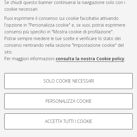
Se chiudi questo banner continuerai la navigazione solo con i
cookie necessari.
Atom
Puoi esprimere il consenso sui cookie facoltativi attivando
Rss 1.0
l'opzione in "Personalizza cookie" e, se vuoi, potrai esprimere
consensi più specifici in "Mostra cookie di profilazione".
Rss 2.0
Potrai sempre rivedere le tue scelte e verificare lo stato dei
consensi rientrando nella sezione "Impostazione cookie" del
AMS Dottorato
sito.
Per maggiori informazioni
consulta la nostra Cookie policy
.
ISSN: 2038-7946
Servizio implementato e gestito da
AlmaDL
Impostazioni Cookie
COOKIE DI PROFILAZIONE -
SOLO COOKIE NECESSARI
Informativa sulla privacy
FACOLTATIVI
Condizioni d’uso del sito
Si tratta di cookie utilizzati per analizzare le caratteristiche della
navigazione degli utenti, creare profili in base al loro comportamento
PERSONALIZZA COOKIE
sul sito, per analisi di marketing.
Mostra cookie di profilazione
ACCETTA TUTTI I COOKIE
Google/Youtube Video
© ALMA MATER STUDIORUM - Università di Bologna, 2007-2026.
COOKIE TECNICI - NECESSARI
Facebook