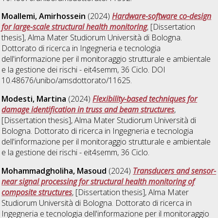
Moallemi, Amirhossein
(2024)
Hardware-software co-design
for large-scale structural health monitoring
, [Dissertation
thesis], Alma Mater Studiorum Università di Bologna.
Dottorato di ricerca in
Ingegneria e tecnologia
dell'informazione per il monitoraggio strutturale e ambientale
e la gestione dei rischi - eit4semm
, 36 Ciclo. DOI
10.48676/unibo/amsdottorato/11625.
Modesti, Martina
(2024)
Flexibility-based techniques for
damage identification in truss and beam structures
,
[Dissertation thesis], Alma Mater Studiorum Università di
Bologna. Dottorato di ricerca in
Ingegneria e tecnologia
dell'informazione per il monitoraggio strutturale e ambientale
e la gestione dei rischi - eit4semm
, 36 Ciclo.
Mohammadgholiha, Masoud
(2024)
Transducers and sensor-
near signal processing for structural health monitoring of
composite structures
, [Dissertation thesis], Alma Mater
Studiorum Università di Bologna. Dottorato di ricerca in
Ingegneria e tecnologia dell'informazione per il monitoraggio