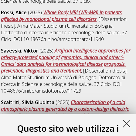
Scienze e tecnologie della salute
, 37 Ciclo.
Rossi, Alice
(2025)
Whole Body MRI (WB-MRI) in patients
affected by monoclonal plasma cell disorders
, [Dissertation
thesis], Alma Mater Studiorum Università di Bologna.
Dottorato di ricerca in
Scienze e tecnologie della salute
, 37
Ciclo. DOI 10.48676/unibo/amsdottorato/11940.
Savevski, Viktor
(2025)
Artificial intelligence approaches for
privacy-protected pooling of genomics, clinical and other ‘-
Omics’ data analysis for haematological disease prognosis,
prevention, diagnostics and treatment
, [Dissertation thesis],
Alma Mater Studiorum Università di Bologna. Dottorato di
ricerca in
Scienze e tecnologie della salute
, 37 Ciclo. DOI
10.48676/unibo/amsdottorato/11729.
Scaltriti, Silvia Giuditta
(2025)
Characterization of a cold
atmospheric plasma generated by a custom-design dielectric
barrier discharge reactor for bioaerosol decontamination
,
[Dissertation thesis], Alma Mater Studiorum Università di
Questo sito web utilizza i
Bologna. Dottorato di ricerca in
Scienze e tecnologie della
salute
, 37 Ciclo. DOI 10.48676/unibo/amsdottorato/12004.