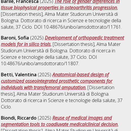
Barile, Francesca
(2025)
The role of gender differences in
tissue biophysical properties in osteoarthritis progression
,
[Dissertation thesis], Alma Mater Studiorum Università di
Bologna. Dottorato di ricerca in
Scienze e tecnologie della
salute
, 37 Ciclo. DOI 10.48676/unibo/amsdottorato/11761.
Baroni, Sofia
(2025)
Development of orthopaedic treatment
models for in silico trials
, [Dissertation thesis], Alma Mater
Studiorum Università di Bologna. Dottorato di ricerca in
Scienze e tecnologie della salute
, 37 Ciclo. DOI
10.48676/unibo/amsdottorato/11807.
Betti, Valentina
(2025)
Anatomical-based design of
customized osseointegrated prosthetic components for
individuals with transfemoral amputation
, [Dissertation
thesis], Alma Mater Studiorum Università di Bologna.
Dottorato di ricerca in
Scienze e tecnologie della salute
, 37
Ciclo.
Biondi, Riccardo
(2025)
Reuse of medical images and
segmentation tools to coadiuvate medicalclinical decision
,
[Dissertation thesis], Alma Mater Studiorum Università di