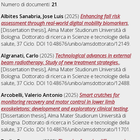
Numero di documenti:
21
.
Albites Sanabria, Jose Luis
(2025)
Enhancing fall risk
assessment through real-world digital mobility biomarkers
,
[Dissertation thesis], Alma Mater Studiorum Università di
Bologna. Dottorato di ricerca in
Scienze e tecnologie della
salute
, 37 Ciclo. DOI 10.48676/unibo/amsdottorato/12149.
Algranati, Carlo
(2025)
Technological advances in external
beam radiotherapy. Study of new treatment strategies.
,
[Dissertation thesis], Alma Mater Studiorum Università di
Bologna. Dottorato di ricerca in
Scienze e tecnologie della
salute
, 37 Ciclo. DOI 10.48676/unibo/amsdottorato/12488.
Arcobelli, Valerio Antonio
(2025)
Smart crutches for
monitoring recovery and motor control in lower limb
exoskeletons: development and exploratory clinical testing
,
[Dissertation thesis], Alma Mater Studiorum Università di
Bologna. Dottorato di ricerca in
Scienze e tecnologie della
salute
, 37 Ciclo. DOI 10.48676/unibo/amsdottorato/11701.