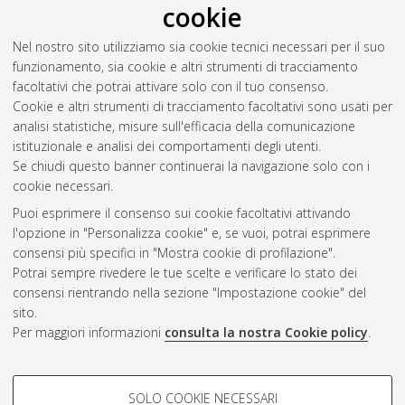
cookie
Spadotto, Alberto
(2025)
Remote monitoring in patients with
Nel nostro sito utilizziamo sia cookie tecnici necessari per il suo
heart failure and comorbidities
, [Dissertation thesis], Alma
funzionamento, sia cookie e altri strumenti di tracciamento
Mater Studiorum Università di Bologna. Dottorato di ricerca in
facoltativi che potrai attivare solo con il tuo consenso.
Scienze e tecnologie della salute
, 37 Ciclo.
Cookie e altri strumenti di tracciamento facoltativi sono usati per
analisi statistiche, misure sull'efficacia della comunicazione
Questa lista e' stata generata il
Fri Aug 7 20:39:52 2026 CEST
.
istituzionale e analisi dei comportamenti degli utenti.
Se chiudi questo banner continuerai la navigazione solo con i
cookie necessari.
Atom
Puoi esprimere il consenso sui cookie facoltativi attivando
Rss 1.0
l'opzione in "Personalizza cookie" e, se vuoi, potrai esprimere
consensi più specifici in "Mostra cookie di profilazione".
Rss 2.0
Potrai sempre rivedere le tue scelte e verificare lo stato dei
consensi rientrando nella sezione "Impostazione cookie" del
AMS Dottorato
sito.
Per maggiori informazioni
consulta la nostra Cookie policy
.
ISSN: 2038-7946
Servizio implementato e gestito da
AlmaDL
Impostazioni Cookie
COOKIE DI PROFILAZIONE -
SOLO COOKIE NECESSARI
Informativa sulla privacy