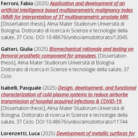
Ferroni, Fabio
(2025)
Application and development of an
artificial intelligence based multiparametric malignancy index
(MMI) for interpretation of 3T multiparametric prostate MRI
,
[Dissertation thesis], Alma Mater Studiorum Università di
Bologna. Dottorato di ricerca in
Scienze e tecnologie della
salute
, 37 Ciclo. DOI 10.48676/unibo/amsdottorato/12045.
Galteri, Giulia
(2025)
Biomechanical rationale and testing on
femoral prosthetic component for amputees
, [Dissertation
thesis], Alma Mater Studiorum Università di Bologna.
Dottorato di ricerca in
Scienze e tecnologie della salute
, 37
Ciclo.
Isabelli, Pasquale
(2025)
Design, development, and functional
characterization of cold plasma systems to reduce airborbe
transmission of hospital acquired infections & COVID-19
,
[Dissertation thesis], Alma Mater Studiorum Università di
Bologna. Dottorato di ricerca in
Scienze e tecnologie della
salute
, 37 Ciclo. DOI 10.48676/unibo/amsdottorato/11744.
Lorenzetti, Luca
(2025)
Development of metallic surfaces for