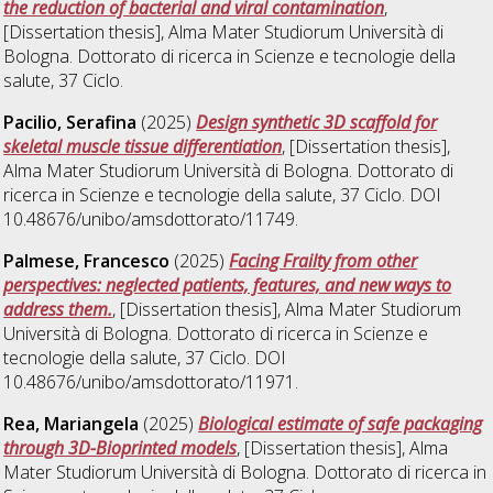
the reduction of bacterial and viral contamination
,
[Dissertation thesis], Alma Mater Studiorum Università di
Bologna. Dottorato di ricerca in
Scienze e tecnologie della
salute
, 37 Ciclo.
Pacilio, Serafina
(2025)
Design synthetic 3D scaffold for
skeletal muscle tissue differentiation
, [Dissertation thesis],
Alma Mater Studiorum Università di Bologna. Dottorato di
ricerca in
Scienze e tecnologie della salute
, 37 Ciclo. DOI
10.48676/unibo/amsdottorato/11749.
Palmese, Francesco
(2025)
Facing Frailty from other
perspectives: neglected patients, features, and new ways to
address them.
, [Dissertation thesis], Alma Mater Studiorum
Università di Bologna. Dottorato di ricerca in
Scienze e
tecnologie della salute
, 37 Ciclo. DOI
10.48676/unibo/amsdottorato/11971.
Rea, Mariangela
(2025)
Biological estimate of safe packaging
through 3D-Bioprinted models
, [Dissertation thesis], Alma
Mater Studiorum Università di Bologna. Dottorato di ricerca in