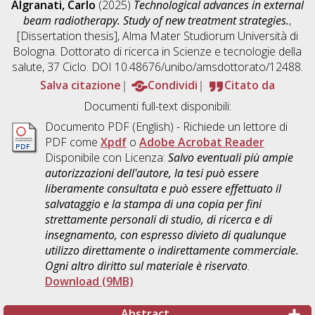
Algranati, Carlo
(2025)
Technological advances in external
beam radiotherapy. Study of new treatment strategies.
,
[Dissertation thesis], Alma Mater Studiorum Università di
Bologna. Dottorato di ricerca in
Scienze e tecnologie della
salute
, 37 Ciclo. DOI 10.48676/unibo/amsdottorato/12488.
Salva citazione
Condividi
Citato da
Documenti full-text disponibili:
Documento PDF
(English) - Richiede un lettore di
PDF come
Xpdf
o
Adobe Acrobat Reader
Disponibile con Licenza:
Salvo eventuali più ampie
autorizzazioni dell'autore, la tesi può essere
liberamente consultata e può essere effettuato il
salvataggio e la stampa di una copia per fini
strettamente personali di studio, di ricerca e di
insegnamento, con espresso divieto di qualunque
utilizzo direttamente o indirettamente commerciale.
Ogni altro diritto sul materiale è riservato
.
Download (9MB)
Abstract